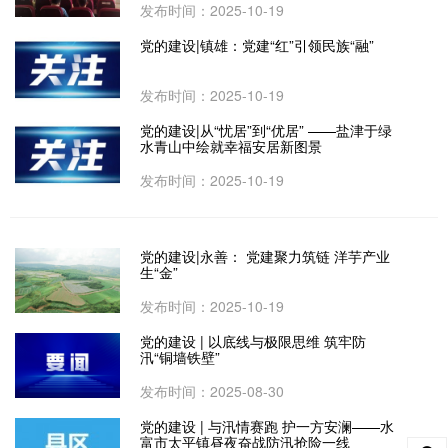
发布时间：2025-10-19
党的建设|镇雄：党建“红”引领民族“融”
发布时间：2025-10-19
党的建设|从“忧居”到“优居” ——盐津于绿
水青山中绘就幸福安居新图景
发布时间：2025-10-19
党的建设|永善： 党建聚力筑链 洋芋产业
生“金”
发布时间：2025-10-19
党的建设 | 以底线与极限思维 筑牢防
汛“铜墙铁壁”
发布时间：2025-08-30
党的建设 | 与汛情赛跑 护一方安澜——水
富市太平镇昼夜奋战防汛抢险一线