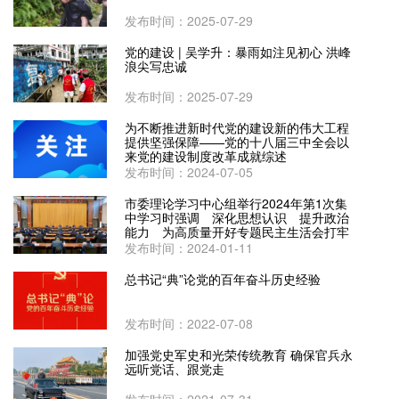
发布时间：2025-07-29
党的建设 | 吴学升：暴雨如注见初心 洪峰
浪尖写忠诚
发布时间：2025-07-29
为不断推进新时代党的建设新的伟大工程
提供坚强保障——党的十八届三中全会以
来党的建设制度改革成就综述
发布时间：2024-07-05
市委理论学习中心组举行2024年第1次集
中学习时强调 深化思想认识 提升政治
能力 为高质量开好专题民主生活会打牢
基础
发布时间：2024-01-11
总书记“典”论党的百年奋斗历史经验
发布时间：2022-07-08
加强党史军史和光荣传统教育 确保官兵永
远听党话、跟党走