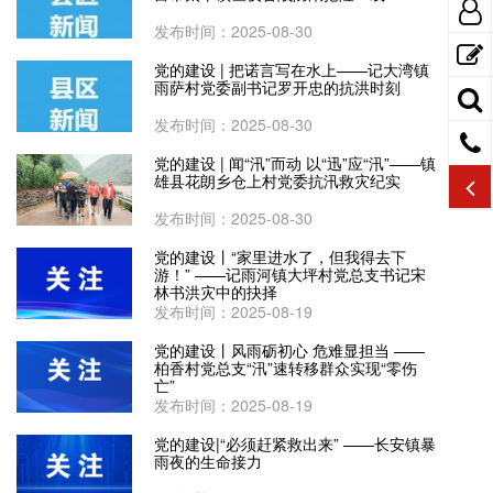
发布时间：2025-08-30
党的建设 | 把诺言写在水上——记大湾镇
雨萨村党委副书记罗开忠的抗洪时刻
发布时间：2025-08-30
党的建设 | 闻“汛”而动 以“迅”应“汛”——镇
雄县花朗乡仓上村党委抗汛救灾纪实
发布时间：2025-08-30
党的建设丨“家里进水了，但我得去下
游！” ——记雨河镇大坪村党总支书记宋
林书洪灾中的抉择
发布时间：2025-08-19
党的建设丨风雨砺初心 危难显担当 ——
柏香村党总支“汛”速转移群众实现“零伤
亡”
发布时间：2025-08-19
党的建设|“必须赶紧救出来” ——长安镇暴
雨夜的生命接力