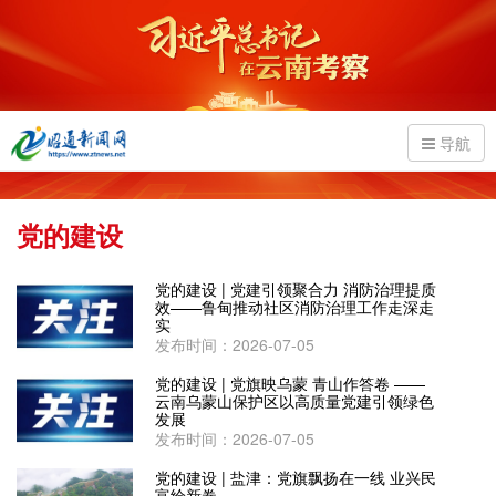
导航
党的建设
党的建设 | 党建引领聚合力 消防治理提质
效——鲁甸推动社区消防治理工作走深走
实
发布时间：2026-07-05
党的建设 | 党旗映乌蒙 青山作答卷 ——
云南乌蒙山保护区以高质量党建引领绿色
发展
发布时间：2026-07-05
党的建设 | 盐津：党旗飘扬在一线 业兴民
富绘新卷