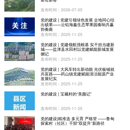
发布时间：2026-07-05
党的建设 | 党建引领绿色发展 企地同心结
出硕果——云铝海鑫生态苹果园奏响共赢
协奏曲
发布时间：2025-11-25
党的建设 | 党建领航强根基 实干担当建新
城——盐津县水田村以党建赋能新城发展
侧记
发布时间：2025-11-25
党的建设 | 大风车转出新动能 光伏板铺就
共富路——药山镇党建赋能清洁能源产业
发展纪实
发布时间：2025-11-25
党的建设 | 宝藏村的“美颜记”
发布时间：2025-11-25
党的建设|精准选 多元育 严格管 ——鲁甸
探索村（社区）干部“双提升”新路径