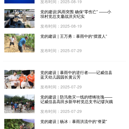
发布时间：2025-08-19
党的建设|风雨突围 确保“零伤亡” ——小
坝村党总支鏖战洪灾纪实
发布时间：2025-08-19
党的建设 | 王万勇：暴雨中的“摆渡人”
发布时间：2025-07-29
党的建设 | 暴雨中的逆行者——记威信县
蓝天幼儿园园长黄云芳
发布时间：2025-07-29
党的建设 | 防汛救灾一线的铿锵玫瑰——
记威信县高田乡新华村党总支书记缪兴娥
发布时间：2025-07-29
党的建设 | 杨冰：暴雨洪流中的“脊梁”