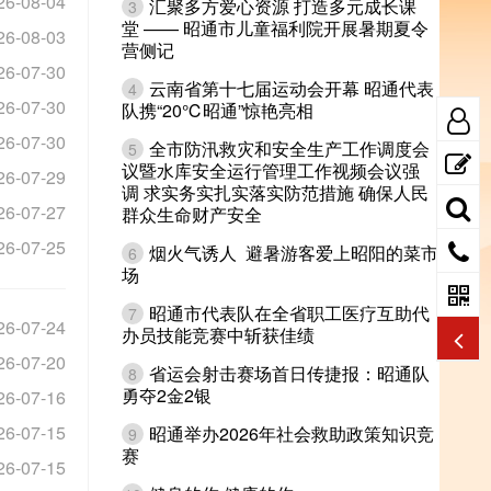
26-08-04
汇聚多方爱心资源 打造多元成长课
3
堂 —— 昭通市儿童福利院开展暑期夏令
26-08-03
营侧记
26-07-30
云南省第十七届运动会开幕 昭通代表
4
26-07-30
队携“20℃昭通”惊艳亮相
26-07-30
全市防汛救灾和安全生产工作调度会
5
议暨水库安全运行管理工作视频会议强
26-07-29
调 求实务实扎实落实防范措施 确保人民
26-07-27
群众生命财产安全
26-07-25
烟火气诱人 避暑游客爱上昭阳的菜市
6
场
昭通市代表队在全省职工医疗互助代
7
26-07-24
办员技能竞赛中斩获佳绩
26-07-20
省运会射击赛场首日传捷报：昭通队
8
勇夺2金2银
26-07-16
26-07-15
昭通举办2026年社会救助政策知识竞
9
赛
26-07-15