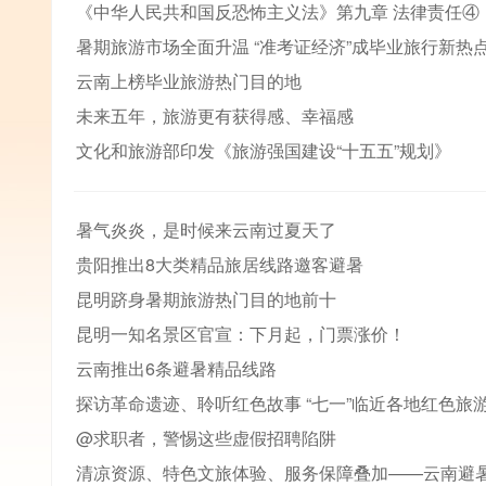
《中华人民共和国反恐怖主义法》第九章 法律责任④
暑期旅游市场全面升温 “准考证经济”成毕业旅行新热
云南上榜毕业旅游热门目的地
未来五年，旅游更有获得感、幸福感
文化和旅游部印发《旅游强国建设“十五五”规划》
暑气炎炎，是时候来云南过夏天了
贵阳推出8大类精品旅居线路邀客避暑
昆明跻身暑期旅游热门目的地前十
昆明一知名景区官宣：下月起，门票涨价！
云南推出6条避暑精品线路
探访革命遗迹、聆听红色故事 “七一”临近各地红色旅
@求职者，警惕这些虚假招聘陷阱
清凉资源、特色文旅体验、服务保障叠加——云南避