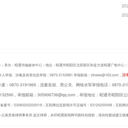
20
20
办：昭通市融媒体中心；地址：昭通市昭阳区北部新区朱提大道昭通广电中心；Copyrigh
涉
举报、涉毒及有害信息举报：0870-2153981 举报邮箱：ztnews@163.com，
废：0870-3191969，流量造假、黑公关、网络水军举报电话：0870-215
2132590，举报邮箱：305906736@qq.com，举报地址：昭通市昭
案号：53060203202019；互联网信息新闻许可证编号：53120250008；互
—云南意衡律师事务所 赵文律师，未经昭通新闻网书面特别授权，请勿转载或建立镜像