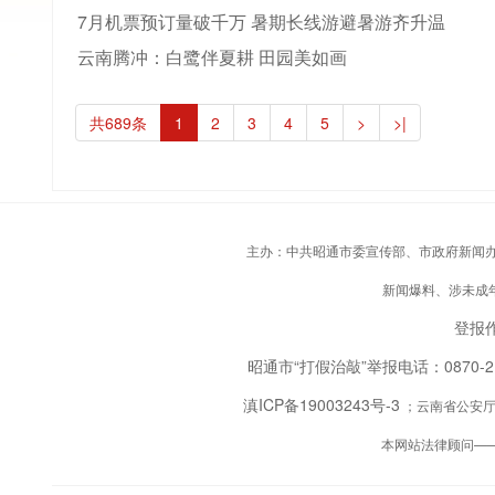
7月机票预订量破千万 暑期长线游避暑游齐升温
云南腾冲：白鹭伴夏耕 田园美如画
共689条
1
2
3
4
5
>
>|
主办：中共昭通市委宣传部、市政府新闻办；承
新闻爆料、涉未成年人
登报作
昭通市“打假治敲”举报电话：0870-
滇ICP备19003243号-3
；云南省公安厅备
本网站法律顾问—