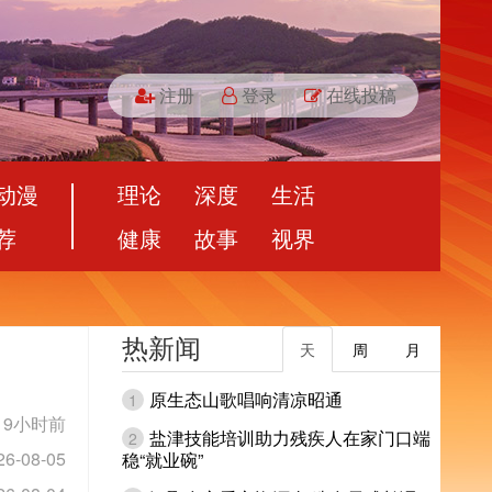
注册
登录
在线投稿
动漫
理论
深度
生活
荐
健康
故事
视界
热新闻
天
周
月
原生态山歌唱响清凉昭通
1
19小时前
盐津技能培训助力残疾人在家门口端
2
26-08-05
稳“就业碗”