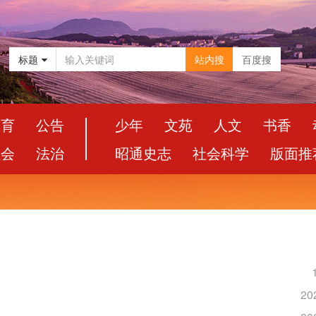
标题
站内搜
百度搜
教育
公告
少年
文苑
人文
书香
社会
法治
昭通史志
社会科学
版面推
20