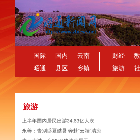
国际
国内
云南
财经
昭通
县区
乡镇
旅游
旅游
上半年国内居民出游34.63亿人次
永善：告别盛夏酷暑 奔赴“云端”清凉