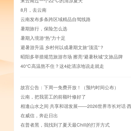
来云南过一个22℃的清凉夏天
8月，去云南
云南发布多条跨区域精品自驾线路
暑期旅行，保险怎么选
暑期入境游“热”力十足
避暑游升温 乡村何以成暑期文旅“顶流”？
昭阳多举措规范旅游市场 擦亮“避暑秋城”文旅品牌
40℃高温熬不住？这4处清凉地说走就走
故宫公告：下周一免费开放！（预约时间公布）
云南，把我罢工的前额叶修好了
相逢山水之间 共享和谐发展——2026世界市长对话·
在威信，奔赴日出
在普者黑，我找到了夏天最Chill的打开方式