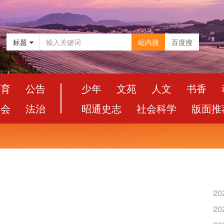
标题
站内搜
百度搜
教育
公告
少年
文苑
人文
书香
社会
法治
昭通史志
社会科学
版面推
20
20