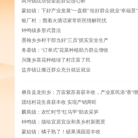
两河镇院坝会架起群众连心桥
蒙姑镇：下好产业发展“一盘棋” 绘好群众就业“幸福景”
银厂村 ：围着火塘话家常听民情解民忧
钟鸣镇多形式普法
墨翰乡乡村干部当好“三员”抓实安全生产
务基镇：“订单式”花菜种植助力群众增收
兴隆乡茶花种植绿了村庄富了民
盐井镇让搬迁群众充分就近就业
彝良县龙街乡：万亩紫苏喜获丰收，产业富民添“香”
团结村花生喜获丰收 实现产销两旺
麟凤镇：农忙时节“红马甲”助农采笋
钟鸣镇：描绘宜居宜业和美乡村新图景
蒙姑镇：橘子熟了！硕果满园迎丰收