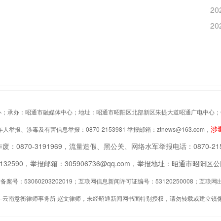
20
20
办：昭通市融媒体中心；地址：昭通市昭阳区北部新区朱提大道昭通广电中心；Copyrigh
涉
举报、涉毒及有害信息举报：0870-2153981 举报邮箱：ztnews@163.com，
废：0870-3191969，流量造假、黑公关、网络水军举报电话：0870-215
2132590，举报邮箱：305906736@qq.com，举报地址：昭通市昭
案号：53060203202019；互联网信息新闻许可证编号：53120250008；互
—云南意衡律师事务所 赵文律师，未经昭通新闻网书面特别授权，请勿转载或建立镜像