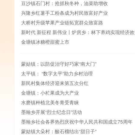
豆沙镇石门村：抢抓秋冬种，油菜助增收
兴隆乡红薯手工粉条成为村民致富好产业
大桥村升级苹果产业链拓宽群众致富路
新时代 新征程 新伟业丨炉房乡：林下养鸡实现经济效
金塘镇冰糖橙甜蜜上市
蒙姑镇：以防促治守好巧家“南大门”
太平镇： “数字太平”助力乡村治理
新民村集体经济迎来第五次分红
金塘镇：小杧果成为大产业
水磨镇种植北美冬青受青睐
墨翰乡开展“烈士纪念日”活动
墨翰乡社会各界热烈庆祝中华人民共和国成立75周年
蒙姑镇大朵村：酸石榴结出“甜日子”