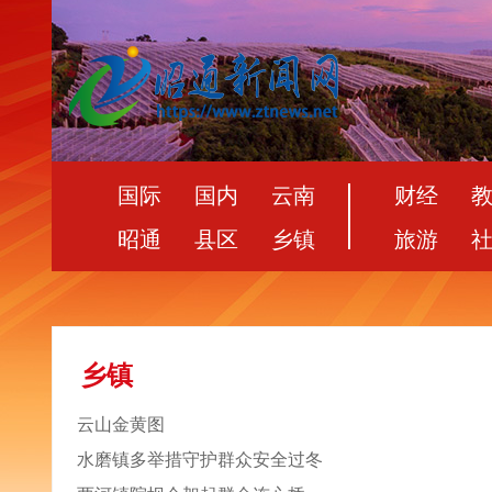
国际
国内
云南
财经
昭通
县区
乡镇
旅游
乡镇
云山金黄图
水磨镇多举措守护群众安全过冬