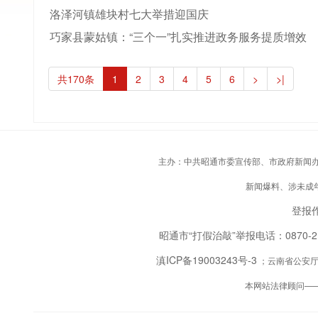
洛泽河镇雄块村七大举措迎国庆
巧家县蒙姑镇：“三个一”扎实推进政务服务提质增效
共170条
1
2
3
4
5
6
>
>|
主办：中共昭通市委宣传部、市政府新闻办；承
新闻爆料、涉未成年人
登报作
昭通市“打假治敲”举报电话：0870-
滇ICP备19003243号-3
；云南省公安厅备
本网站法律顾问—