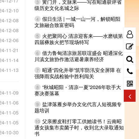
24-12-17
黉门开，文脉来——写在昭通获评省
3
级历史文化名城之际
24-12-10
假日生活 | 一城一山一河，解锁昭阳
4
24-12-08
文旅融合致富密码
24-12-08
火把聚同心 清凉迎客来——水磨镇第
5
24-12-06
四届彝族火把节现场特写
24-11-21
借力鲁甸清凉旅居联谊盛会 昭通深化
6
川滇文旅协作激活避暑康养经济
24-11-14
24-11-13
昭通“四化并举”筑牢防汛安全屏障 在
7
强降雨实战检验中胜利闯关
“秋城昭阳・清凉一夏”2026年歌手大
8
24-11-09
赛决赛落幕
24-11-06
盐津落雁乡举办文化代言人短视频专
9
题培训
24-11-05
父亲擦皮鞋打零工供她读书！云南昭
10
24-11-05
通女孩集市卖菌子时，收到北大录取通知
24-10-30
书