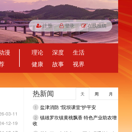
注册
登录
在线投稿
动漫
理论
深度
生活
荐
健康
故事
视界
热新闻
天
周
月
盐津消防 “院坝课堂”护平安
1
26-03-11
镇雄罗坎镇黄桃飘香 特色产业助农增
2
24-12-19
收