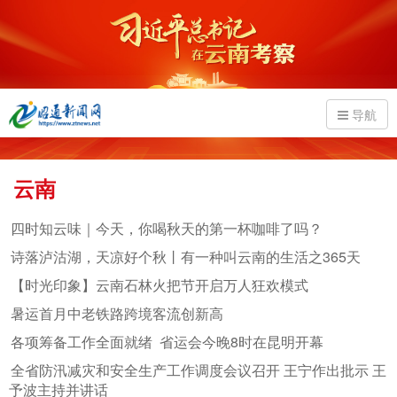
导航
云南
四时知云味｜今天，你喝秋天的第一杯咖啡了吗？
诗落泸沽湖，天凉好个秋丨有一种叫云南的生活之365天
【时光印象】云南石林火把节开启万人狂欢模式
暑运首月中老铁路跨境客流创新高
各项筹备工作全面就绪 省运会今晚8时在昆明开幕
全省防汛减灾和安全生产工作调度会议召开 王宁作出批示 王
予波主持并讲话