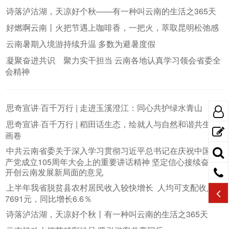
诗落泸沽湖，天凉好个秋——有一种叫云南的生活之365天
好燃啊云南丨火把节遇上咖啡香，一把火，萃取昆明松弛感
云南暑期入境游持续升温 多数为避暑度假
凝聚奋进共识 聚力实干担当 云南各地认真学习领会省委全
会精神
思奇宣讲·百千万行 | 走进玉溪澄江：同心共护绿水青山
思奇宣讲·百千万行 | 稻田话生态，绘就人与自然和谐共生新
画卷
中共云南省委关于深入学习贯彻习近平总书记在庆祝中国共
产党成立105周年大会上的重要讲话精神 坚定信心接续奋斗
开创云南发展新局面的意见
上半年我省脱贫县农村居民收入较快增长 人均可支配收入
7691元，同比增长6.6％
诗落泸沽湖，天凉好个秋丨有一种叫云南的生活之365天