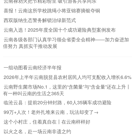
云南禄劝火把节精彩纷呈 吸引游客共享同乐
喜报！云南这所学校跳绳小将亚锦赛摘银夺铜
西双版纳生态警务解锁治绿新范式
云南入选！2025年度全国十个成功避险典型案例发布
云南各级各部门认真学习领会省委全会精神——加力奋进加
倍努力 真抓实干推动发展
一组动图看云南经济半年报
2026年上半年云南脱贫县农村居民人均可支配收入增长6.6%
云南野生菌市场No.1，这里的“含菌量”与“含金量”还在上升丨
有一种叫云南的生活之365天
临沧云县：提前20分钟封路，60人35辆车成功避险
99万+人次！老外扎堆来云南，玩法却变了→
这个小村庄，住着真自在丨在云南样样好
以火之名，赴一场云南非遗之约