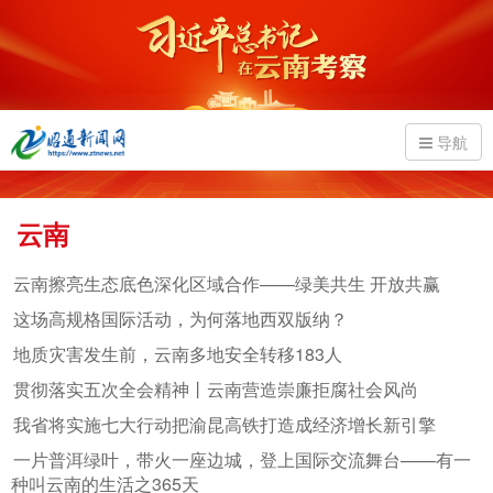
导航
云南
云南擦亮生态底色深化区域合作——绿美共生 开放共赢
这场高规格国际活动，为何落地西双版纳？
地质灾害发生前，云南多地安全转移183人
贯彻落实五次全会精神丨云南营造崇廉拒腐社会风尚
我省将实施七大行动把渝昆高铁打造成经济增长新引擎
一片普洱绿叶，带火一座边城，登上国际交流舞台——有一
种叫云南的生活之365天