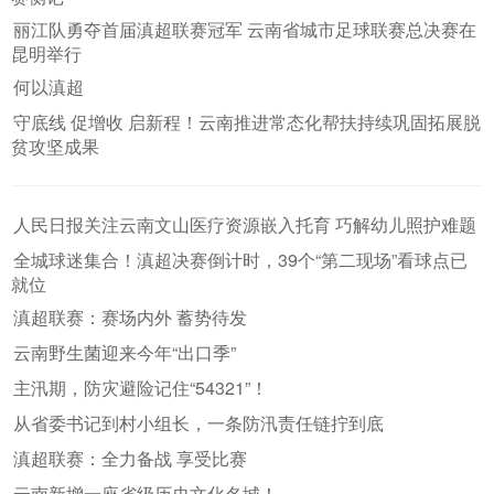
丽江队勇夺首届滇超联赛冠军 云南省城市足球联赛总决赛在
昆明举行
何以滇超
守底线 促增收 启新程！云南推进常态化帮扶持续巩固拓展脱
贫攻坚成果
人民日报关注云南文山医疗资源嵌入托育 巧解幼儿照护难题
全城球迷集合！滇超决赛倒计时，39个“第二现场”看球点已
就位
滇超联赛：赛场内外 蓄势待发
云南野生菌迎来今年“出口季”
主汛期，防灾避险记住“54321”！
从省委书记到村小组长，一条防汛责任链拧到底
滇超联赛：全力备战 享受比赛
云南新增一座省级历史文化名城！