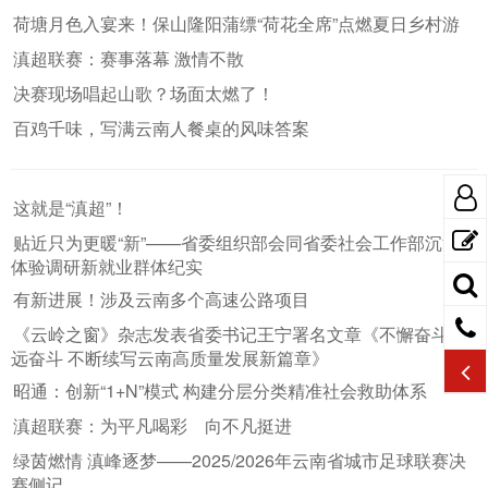
荷塘月色入宴来！保山隆阳蒲缥“荷花全席”点燃夏日乡村游
滇超联赛：赛事落幕 激情不散
决赛现场唱起山歌？场面太燃了！
百鸡千味，写满云南人餐桌的风味答案
这就是“滇超”！
贴近只为更暖“新”——省委组织部会同省委社会工作部沉浸式
体验调研新就业群体纪实
有新进展！涉及云南多个高速公路项目
《云岭之窗》杂志发表省委书记王宁署名文章《不懈奋斗 永
远奋斗 不断续写云南高质量发展新篇章》
昭通：创新“1+N”模式 构建分层分类精准社会救助体系
滇超联赛：为平凡喝彩 向不凡挺进
绿茵燃情 滇峰逐梦——2025/2026年云南省城市足球联赛决
赛侧记