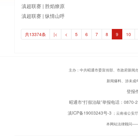
滇超联赛 | 胜焰燎原
滇超联赛 | 纵情山呼
共13374条
|<
<
5
6
7
8
9
10
主办：中共昭通市委宣传部、市政府新闻办；承
新闻爆料、涉未成年人
登报作
昭通市“打假治敲”举报电话：0870-
滇ICP备19003243号-3
；云南省公安厅备
本网站法律顾问—