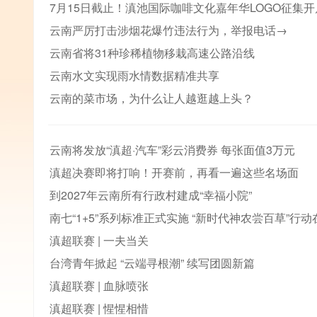
7月15日截止！滇池国际咖啡文化嘉年华LOGO征集开
云南严厉打击涉烟花爆竹违法行为，举报电话→
云南省将31种珍稀植物移栽高速公路沿线
云南水文实现雨水情数据精准共享
云南的菜市场，为什么让人越逛越上头？
云南将发放“滇超·汽车”彩云消费券 每张面值3万元
滇超决赛即将打响！开赛前，再看一遍这些名场面
到2027年云南所有行政村建成“幸福小院”
南七“1+5”系列标准正式实施 “新时代神农尝百草”行
滇超联赛 | 一夫当关
台湾青年掀起 “云端寻根潮” 续写团圆新篇
滇超联赛 | 血脉喷张
滇超联赛 | 惺惺相惜