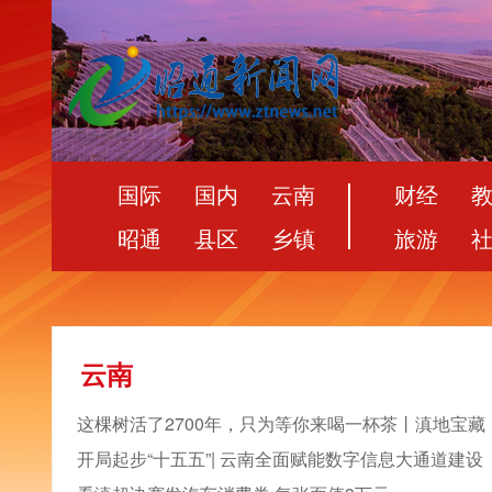
国际
国内
云南
财经
昭通
县区
乡镇
旅游
云南
这棵树活了2700年，只为等你来喝一杯茶丨滇地宝藏
开局起步“十五五”| 云南全面赋能数字信息大通道建设