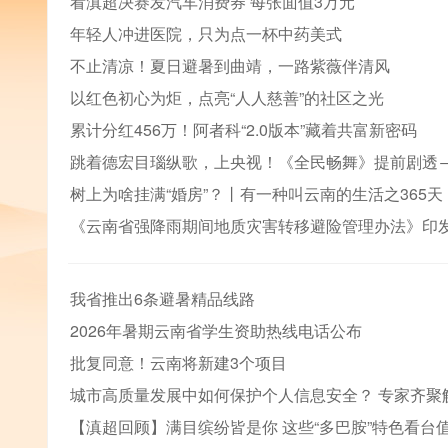
看滇超决赛发汽车消费券 每张面值3万元
年轻人冲进医院，只为点一杯中药美式
不止清凉！夏日避暑到曲靖，一路紫薇伴清风
以红色初心为炬，点亮“人人慈善”的社区之光
累计分红456万！阿者科“2.0版本”藏着共富新密码
跳着德宏目瑙纵歌，上央视！《全民畅舞》提前剧透
树上为啥挂满“婚房”？丨有一种叫云南的生活之365天
《云南省强降雨期间地质灾害转移避险管理办法》印
我省推出6条避暑精品线路
2026年暑期云南省学生资助热线电话公布
批复同意！云南将新建3个项目
城市高质量发展中如何保护个人信息安全？ 专家齐聚
【滇超回顾】满目缤纷皆是你 这些“多巴胺”特色看台