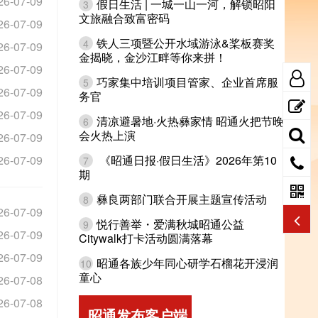
26-07-09
假日生活 | 一城一山一河，解锁昭阳
3
文旅融合致富密码
26-07-09
铁人三项暨公开水域游泳&桨板赛奖
4
26-07-09
金揭晓，金沙江畔等你来拼！
26-07-09
巧家集中培训项目管家、企业首席服
5
26-07-09
务官
26-07-09
清凉避暑地·火热彝家情 昭通火把节晚
6
会火热上演
26-07-09
26-07-09
《昭通日报·假日生活》2026年第10
7
期
彝良两部门联合开展主题宣传活动
8
26-07-09
悦行善举・爱满秋城昭通公益
9
26-07-09
Citywalk打卡活动圆满落幕
26-07-09
昭通各族少年同心研学石榴花开浸润
10
童心
26-07-08
26-07-08
昭通发布客户端