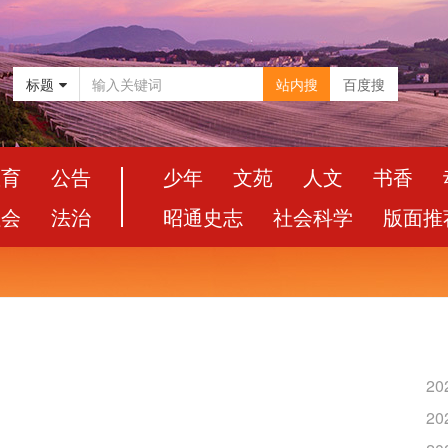
标题
站内搜
百度搜
教育
公告
少年
文苑
人文
书香
社会
法治
昭通史志
社会科学
版面推
20
20