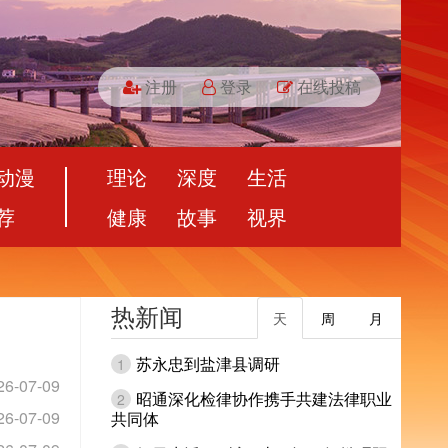
注册
登录
在线投稿
动漫
理论
深度
生活
荐
健康
故事
视界
热新闻
天
周
月
苏永忠到盐津县调研
1
26-07-09
昭通深化检律协作携手共建法律职业
2
26-07-09
共同体