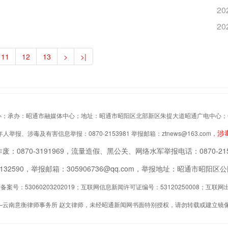
20
20
11
12
13
>
>|
办：昭通市融媒体中心；地址：昭通市昭阳区北部新区朱提大道昭通广电中心；Copyrigh
涉
举报、涉毒及有害信息举报：0870-2153981 举报邮箱：ztnews@163.com，
废：0870-3191969，流量造假、黑公关、网络水军举报电话：0870-215
2132590，举报邮箱：305906736@qq.com，举报地址：昭通市昭
案号：53060203202019；互联网信息新闻许可证编号：53120250008；互
—云南意衡律师事务所 赵文律师，未经昭通新闻网书面特别授权，请勿转载或建立镜像