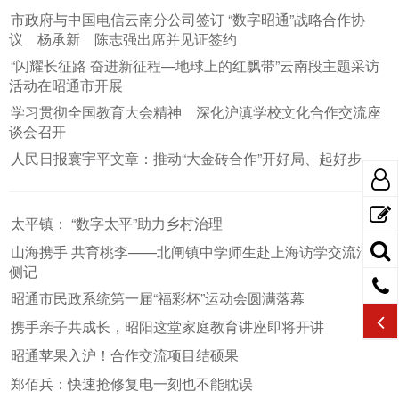
市政府与中国电信云南分公司签订 “数字昭通”战略合作协
议 杨承新 陈志强出席并见证签约
“闪耀长征路 奋进新征程—地球上的红飘带”云南段主题采访
活动在昭通市开展
学习贯彻全国教育大会精神 深化沪滇学校文化合作交流座
谈会召开
人民日报寰宇平文章：推动“大金砖合作”开好局、起好步
太平镇： “数字太平”助力乡村治理
山海携手 共育桃李——北闸镇中学师生赴上海访学交流活动
侧记
昭通市民政系统第一届“福彩杯”运动会圆满落幕
携手亲子共成长，昭阳这堂家庭教育讲座即将开讲
昭通苹果入沪！合作交流项目结硕果
郑佰兵：快速抢修复电一刻也不能耽误