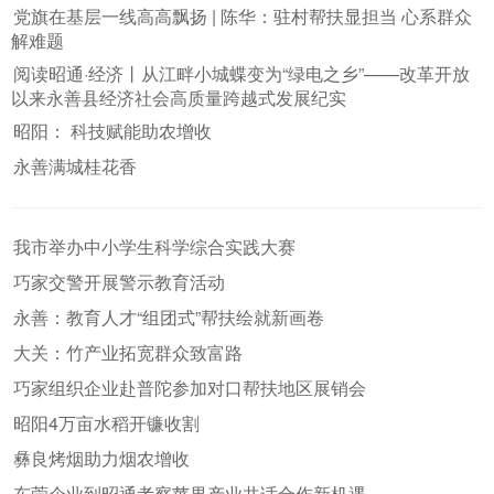
党旗在基层一线高高飘扬 | 陈华：驻村帮扶显担当 心系群众
解难题
阅读昭通·经济丨从江畔小城蝶变为“绿电之乡”——改革开放
以来永善县经济社会高质量跨越式发展纪实
昭阳： 科技赋能助农增收
永善满城桂花香
我市举办中小学生科学综合实践大赛
巧家交警开展警示教育活动
永善：教育人才“组团式”帮扶绘就新画卷
大关：竹产业拓宽群众致富路
巧家组织企业赴普陀参加对口帮扶地区展销会
昭阳4万亩水稻开镰收割
彝良烤烟助力烟农增收
东莞企业到昭通考察苹果产业共话合作新机遇