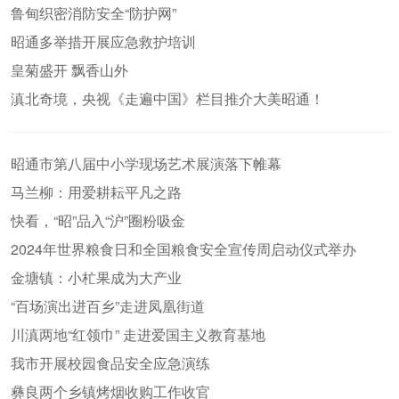
鲁甸织密消防安全“防护网”
昭通多举措开展应急救护培训
皇菊盛开 飘香山外
滇北奇境，央视《走遍中国》栏目推介大美昭通！
昭通市第八届中小学现场艺术展演落下帷幕
马兰柳：用爱耕耘平凡之路
快看，“昭”品入“沪”圈粉吸金
2024年世界粮食日和全国粮食安全宣传周启动仪式举办
金塘镇：小杧果成为大产业
“百场演出进百乡”走进凤凰街道
川滇两地“红领巾” 走进爱国主义教育基地
我市开展校园食品安全应急演练
彝良两个乡镇烤烟收购工作收官