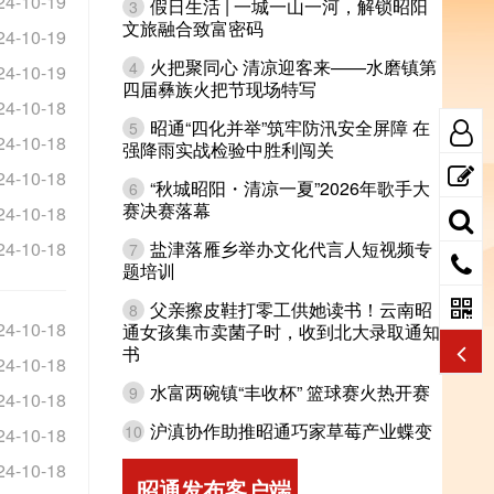
24-10-19
假日生活 | 一城一山一河，解锁昭阳
3
文旅融合致富密码
24-10-19
火把聚同心 清凉迎客来——水磨镇第
4
24-10-19
四届彝族火把节现场特写
24-10-18
昭通“四化并举”筑牢防汛安全屏障 在
5
24-10-18
强降雨实战检验中胜利闯关
24-10-18
“秋城昭阳・清凉一夏”2026年歌手大
6
赛决赛落幕
24-10-18
24-10-18
盐津落雁乡举办文化代言人短视频专
7
题培训
父亲擦皮鞋打零工供她读书！云南昭
8
24-10-18
通女孩集市卖菌子时，收到北大录取通知
书
24-10-18
水富两碗镇“丰收杯” 篮球赛火热开赛
9
24-10-18
沪滇协作助推昭通巧家草莓产业蝶变
10
24-10-18
24-10-18
昭通发布客户端