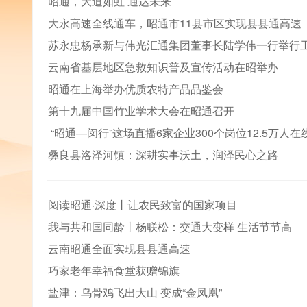
昭通，大道如虹 通达未来
大永高速全线通车，昭通市11县市区实现县县通高速
苏永忠杨承新与伟光汇通集团董事长陆学伟一行举行
云南省基层地区急救知识普及宣传活动在昭举办
昭通在上海举办优质农特产品品鉴会
第十九届中国竹业学术大会在昭通召开
“昭通—闵行”这场直播6家企业300个岗位12.5万人在
彝良县洛泽河镇：深耕实事沃土，润泽民心之路
阅读昭通·深度丨让农民致富的国家项目
我与共和国同龄丨杨联松：交通大变样 生活节节高
云南昭通全面实现县县通高速
巧家老年幸福食堂获赠锦旗
盐津：乌骨鸡飞出大山 变成“金凤凰”