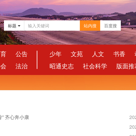
标题
站内搜
百度搜
教育
公告
少年
文苑
人文
书香
社会
法治
昭通史志
社会科学
版面推
” 齐心奔小康
20
20