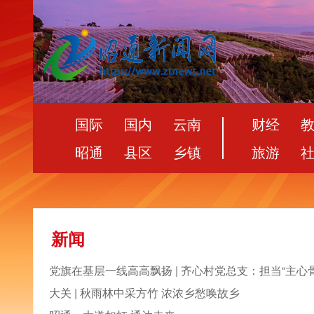
国际
国内
云南
财经
昭通
县区
乡镇
旅游
新闻
党旗在基层一线高高飘扬 | 齐心村党总支：担当“主心骨
大关 | 秋雨林中采方竹 浓浓乡愁唤故乡