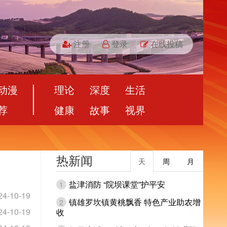
注册
登录
在线投稿
动漫
理论
深度
生活
荐
健康
故事
视界
热新闻
天
周
月
盐津消防 “院坝课堂”护平安
1
24-10-19
镇雄罗坎镇黄桃飘香 特色产业助农增
2
24-10-19
收