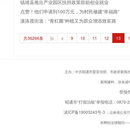
镇雄县推出产业园区扶持政策鼓励创业就业
点赞！他们申请到100万元，为村民修建“幸福路”
溪洛渡街道：“青杠菌”种植又为群众增添致富路
共36266条
|<
<
9
10
11
12
13
主办：中共昭通市委宣传部、市政府新闻办；承
新闻爆料、涉未成年人
登报作
昭通市“打假治敲”举报电话：0870-
滇ICP备19003243号-3
；云南省公安厅备
本网站法律顾问—