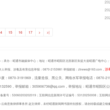
20
20
20
14
15
16
17
>
>|
办：昭通市融媒体中心；地址：昭通市昭阳区北部新区朱提大道昭通广电中心；Copyrigh
涉
举报、涉毒及有害信息举报：0870-2153981 举报邮箱：ztnews@163.com，
废：0870-3191969，流量造假、黑公关、网络水军举报电话：0870-215
2132590，举报邮箱：305906736@qq.com，举报地址：昭通市昭
案号：53060203202019；互联网信息新闻许可证编号：53120250008；互
—云南意衡律师事务所 赵文律师，未经昭通新闻网书面特别授权，请勿转载或建立镜像