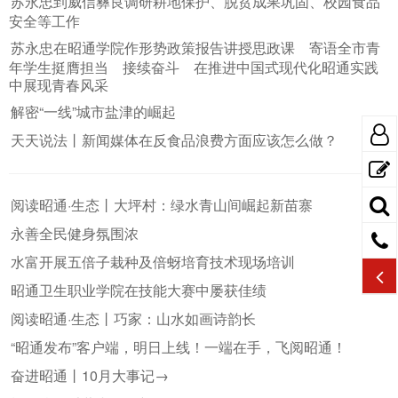
苏永忠到威信彝良调研耕地保护、脱贫成果巩固、校园食品
安全等工作
苏永忠在昭通学院作形势政策报告讲授思政课 寄语全市青
年学生挺膺担当 接续奋斗 在推进中国式现代化昭通实践
中展现青春风采
解密“一线”城市盐津的崛起
天天说法丨新闻媒体在反食品浪费方面应该怎么做？
阅读昭通·生态丨大坪村：绿水青山间崛起新苗寨
永善全民健身氛围浓
水富开展五倍子栽种及倍蚜培育技术现场培训
昭通卫生职业学院在技能大赛中屡获佳绩
阅读昭通·生态丨巧家：山水如画诗韵长
“昭通发布”客户端，明日上线！一端在手，飞阅昭通！
奋进昭通丨10月大事记→