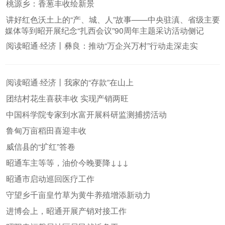
桃源乡：香葱丰收绘新景
讲好红色沃土上的“产、城、人”故事——中央驻滇、省级主要
媒体等到昭开展纪念“扎西会议”90周年主题采访活动侧记
阅读昭通·经济丨彝良：推动“万企兴万村”行动走深走实
阅读昭通·经济丨我家的“存款”在山上
团结村花生喜获丰收 实现产销两旺
中国科学院专家到水富开展科研监测捕捞活动
鲁甸万亩稻田喜迎丰收
威信县的“扩红”答卷
昭通车主等等，油价今晚要降↓↓↓
昭通市启动巡回医疗工作
守望乡千亩皇竹草为黄牛养殖增添新动力
进博会上，昭通开展产销对接工作