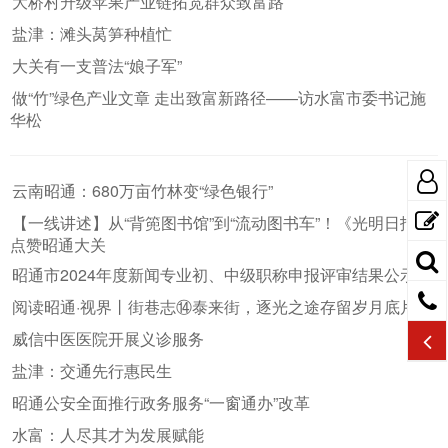
大桥村升级苹果产业链拓宽群众致富路
盐津：滩头莴笋种植忙
大关有一支普法“娘子军”
做“竹”绿色产业文章 走出致富新路径——访水富市委书记施
华松
云南昭通：680万亩竹林变“绿色银行”
【一线讲述】从“背篼图书馆”到“流动图书车”！《光明日报》
点赞昭通大关
昭通市2024年度新闻专业初、中级职称申报评审结果公示
阅读昭通·视界丨街巷志⑭泰来街，逐光之途存留岁月底片
威信中医医院开展义诊服务
盐津：交通先行惠民生
昭通公安全面推行政务服务“一窗通办”改革
水富：人尽其才为发展赋能