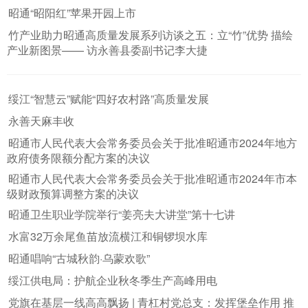
昭通“昭阳红”苹果开园上市
竹产业助力昭通高质量发展系列访谈之五：立“竹”优势 描绘
产业新图景—— 访永善县委副书记李大捷
绥江“智慧云”赋能“四好农村路”高质量发展
永善天麻丰收
昭通市人民代表大会常务委员会关于批准昭通市2024年地方
政府债务限额分配方案的决议
昭通市人民代表大会常务委员会关于批准昭通市2024年市本
级财政预算调整方案的决议
昭通卫生职业学院举行“姜亮夫大讲堂”第十七讲
水富32万余尾鱼苗放流横江和铜锣坝水库
昭通唱响“古城秋韵·乌蒙欢歌”
绥江供电局：护航企业秋冬季生产高峰用电
党旗在基层一线高高飘扬 | 青杠村党总支：发挥堡垒作用 推