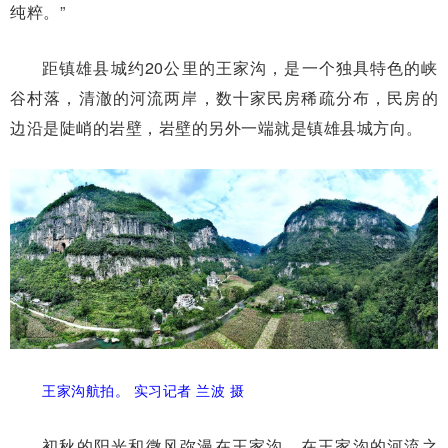
纯粹。”
距镇雄县城约20公里的王家沟，是一个独具特色的峡
谷村落，清澈的河流两岸，数十家民房稀疏分布，民房的
边沿是陡峭的岩壁，岩壁的另外一端就是镇雄县城方向。
王家沟航拍。
实习记者 兰波 摄
初秋的阳光和微风弥漫在王家沟，在王家沟的河流之