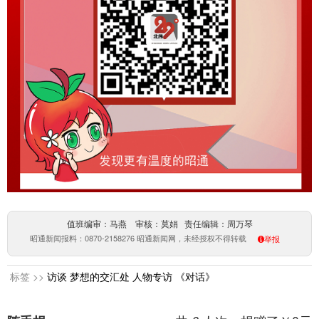
值班编审：马燕 审核：莫娟 责任编辑：周万琴
昭通新闻报料：0870-2158276 昭通新闻网，未经授权不得转载
举报
标签 >>
访谈
梦想的交汇处
人物专访
《对话》