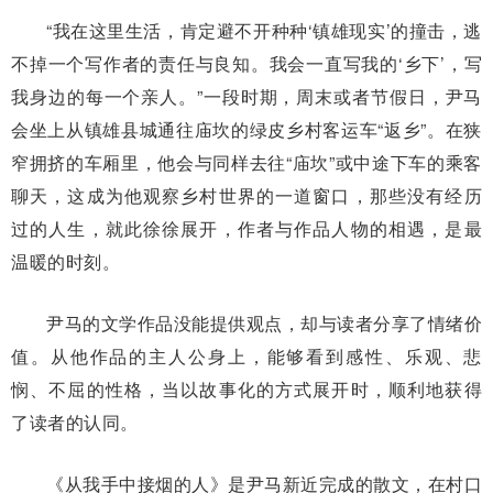
“我在这里生活，肯定避不开种种‘镇雄现实’的撞击，逃
不掉一个写作者的责任与良知。我会一直写我的‘乡下’，写
我身边的每一个亲人。”一段时期，周末或者节假日，尹马
会坐上从镇雄县城通往庙坎的绿皮乡村客运车“返乡”。在狭
窄拥挤的车厢里，他会与同样去往“庙坎”或中途下车的乘客
聊天，这成为他观察乡村世界的一道窗口，那些没有经历
过的人生，就此徐徐展开，作者与作品人物的相遇，是最
温暖的时刻。
尹马的文学作品没能提供观点，却与读者分享了情绪价
值。从他作品的主人公身上，能够看到感性、乐观、悲
悯、不屈的性格，当以故事化的方式展开时，顺利地获得
了读者的认同。
《从我手中接烟的人》是尹马新近完成的散文，在村口