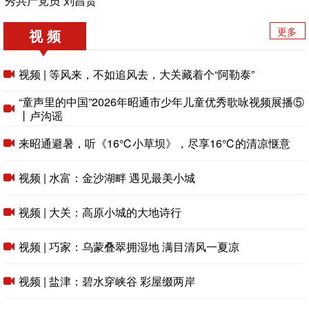
秀共产党员”刘昌贵
更多
视 频
视频 | 等风来，不如追风去，大关藏着个“阿勒泰”
“童声里的中国”2026年昭通市少年儿童优秀歌咏视频展播⑤
丨卢沟谣
来昭通避暑，听《16℃小草坝》，尽享16℃的清凉惬意
视频 | 水富：金沙湖畔 遇见最美小城
视频 | 大关：高原小城的大地诗行
视频 | 巧家：乌蒙叠翠拥湿地 满目清风一夏凉
视频 | 盐津：碧水穿峡谷 彩屋缀两岸