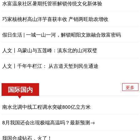
水富温泉社区暑期托管班解锁传统文化新体验
巧家核桃村高山洋芋喜获丰收 产销两旺助农增收
假日生活 | 一城一山一河，解锁昭阳文旅融合致富密码
人文丨乌蒙山与五莲峰：滇东北的山河双璧
人文丨千年牛栏江： 从古道天堑到民生通途
更多
国际国内
南水北调中线工程调水突破800亿立方米
8月我国还会出现极端高温吗？最新预测→
我国合成钻石，火了！