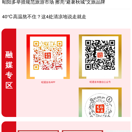
昭阳多举措规范旅游市场 擦亮“避暑秋城”文旅品牌
40℃高温熬不住？这4处清凉地说走就走
融
媒
专
区
昭通发布微信公众号
昭通发布APP