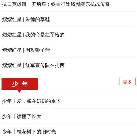
抗日英雄谱丨罗炳辉：铁血征途铸就皖东抗战传奇
熠熠红星 | 朱德的草鞋
熠熠红星 | 我的命是红军给的
熠熠红星 | 围攻狮子营
熠熠红星 | 红军宣传队在扎西
更多
少 年
少年丨爱，藏在奶奶的伞下
少年丨读懂了长大
少年丨桂花树下的旧时光