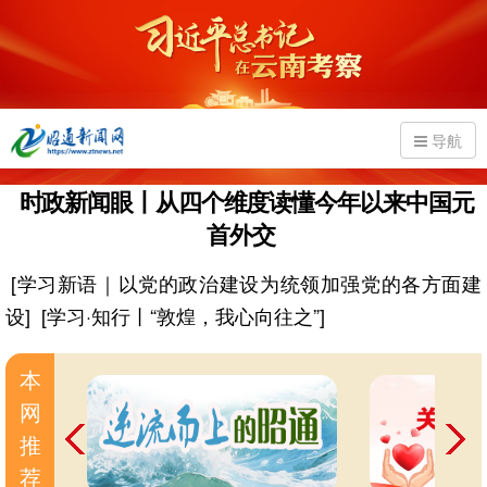
导航
时政新闻眼丨从四个维度读懂今年以来中国元
首外交
[学习新语｜以党的政治建设为统领加强党的各方面建
设]
[学习·知行丨“敦煌，我心向往之”]
本
网
推
荐