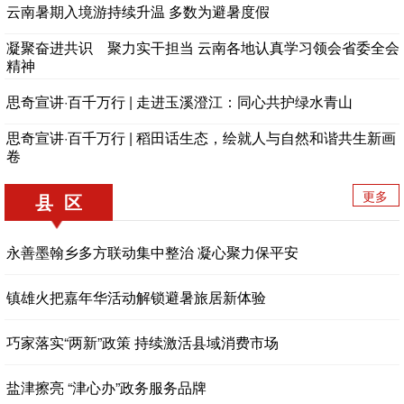
云南暑期入境游持续升温 多数为避暑度假
凝聚奋进共识 聚力实干担当 云南各地认真学习领会省委全会
精神
思奇宣讲·百千万行 | 走进玉溪澄江：同心共护绿水青山
思奇宣讲·百千万行 | 稻田话生态，绘就人与自然和谐共生新画
卷
更多
县 区
永善墨翰乡多方联动集中整治 凝心聚力保平安
镇雄火把嘉年华活动解锁避暑旅居新体验
巧家落实“两新”政策 持续激活县域消费市场
盐津擦亮 “津心办”政务服务品牌