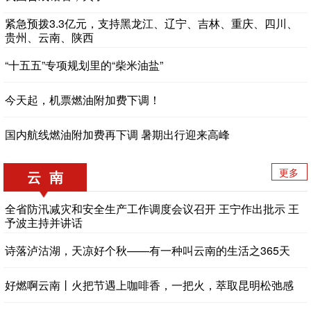
紧急预拨3.3亿元，支持黑龙江、辽宁、吉林、重庆、四川、
贵州、云南、陕西
“十五五”专项规划里的“柴米油盐”
今天起，机票燃油附加费下调！
国内航线燃油附加费再下调 暑期出行迎来高峰
更多
云 南
全省防汛减灾和安全生产工作调度会议召开 王宁作出批示 王
予波主持并讲话
诗落泸沽湖，天凉好个秋——有一种叫云南的生活之365天
好燃啊云南丨火把节遇上咖啡香，一把火，萃取昆明松弛感