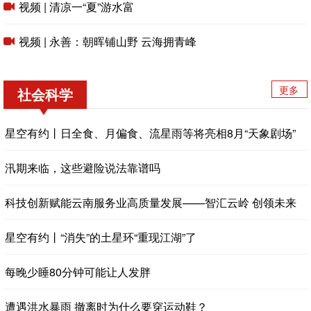
视频 | 清凉一“夏”游水富
视频 | 永善：朝晖铺山野 云海拥青峰
更多
社会科学
星空有约丨日全食、月偏食、流星雨等将亮相8月“天象剧场”
汛期来临，这些避险说法靠谱吗
科技创新赋能云南服务业高质量发展——智汇云岭 创领未来
星空有约丨“消失”的土星环“重现江湖”了
每晚少睡80分钟可能让人发胖
遭遇洪水暴雨 撤离时为什么要穿运动鞋？