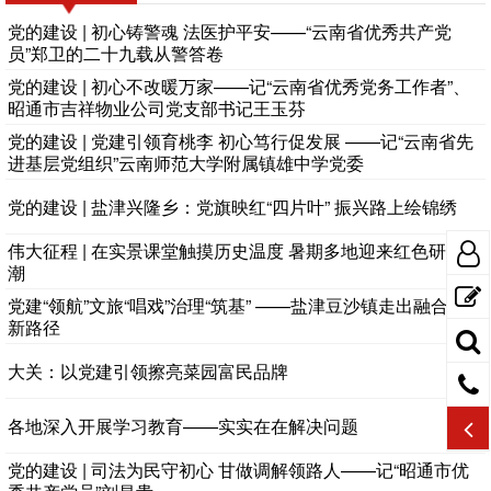
党的建设 | 初心铸警魂 法医护平安——“云南省优秀共产党
员”郑卫的二十九载从警答卷
党的建设 | 初心不改暖万家——记“云南省优秀党务工作者”、
昭通市吉祥物业公司党支部书记王玉芬
党的建设 | 党建引领育桃李 初心笃行促发展 ——记“云南省先
进基层党组织”云南师范大学附属镇雄中学党委
党的建设 | 盐津兴隆乡：党旗映红“四片叶” 振兴路上绘锦绣
伟大征程 | 在实景课堂触摸历史温度 暑期多地迎来红色研学热
潮
党建“领航”文旅“唱戏”治理“筑基” ——盐津豆沙镇走出融合发展
新路径
大关：以党建引领擦亮菜园富民品牌
各地深入开展学习教育——实实在在解决问题
党的建设 | 司法为民守初心 甘做调解领路人——记“昭通市优