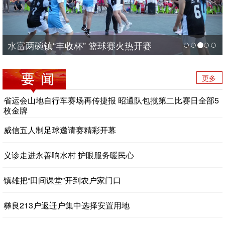
水富两碗镇“丰收杯” 篮球赛火热开赛
更多
省运会山地自行车赛场再传捷报 昭通队包揽第二比赛日全部5
枚金牌
威信五人制足球邀请赛精彩开幕
义诊走进永善响水村 护眼服务暖民心
镇雄把“田间课堂”开到农户家门口
彝良213户返迁户集中选择安置用地