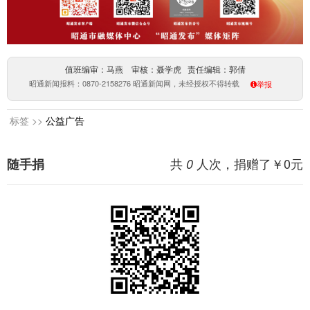
值班编审：马燕 审核：聂学虎 责任编辑：郭倩
昭通新闻报料：0870-2158276 昭通新闻网，未经授权不得转载
举报
标签 >>
公益广告
共
人次，捐赠了￥
0
元
随手捐
0