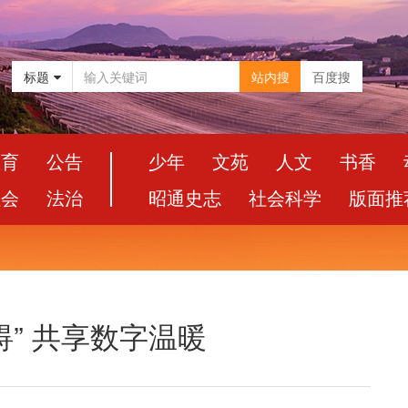
标题
站内搜
百度搜
教育
公告
少年
文苑
人文
书香
社会
法治
昭通史志
社会科学
版面推
碍” 共享数字温暖