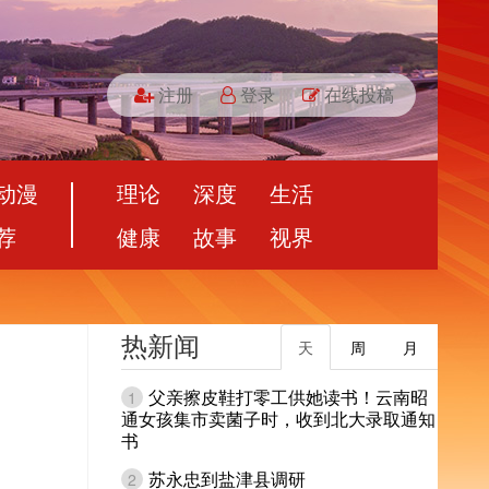
注册
登录
在线投稿
动漫
理论
深度
生活
荐
健康
故事
视界
热新闻
天
周
月
父亲擦皮鞋打零工供她读书！云南昭
1
通女孩集市卖菌子时，收到北大录取通知
书
苏永忠到盐津县调研
2