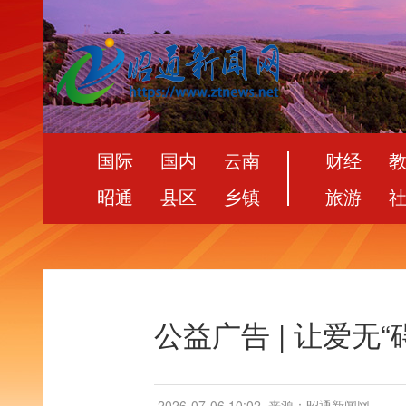
国际
国内
云南
财经
昭通
县区
乡镇
旅游
公益广告 | 让爱无“
2026-07-06 10:02
来源：昭通新闻网