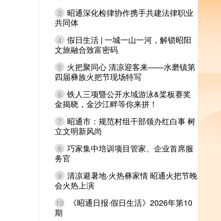
昭通深化检律协作携手共建法律职业
3
共同体
假日生活 | 一城一山一河，解锁昭阳
4
文旅融合致富密码
火把聚同心 清凉迎客来——水磨镇第
5
四届彝族火把节现场特写
铁人三项暨公开水域游泳&桨板赛奖
6
金揭晓，金沙江畔等你来拼！
昭通市：规范村组干部领办红白事 树
7
立文明新风尚
巧家集中培训项目管家、企业首席服
8
务官
清凉避暑地·火热彝家情 昭通火把节晚
9
会火热上演
《昭通日报·假日生活》2026年第10
10
期