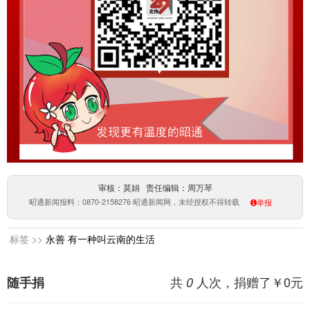
审核：莫娟 责任编辑：周万琴
昭通新闻报料：0870-2158276 昭通新闻网，未经授权不得转载
举报
标签 >>
永善
有一种叫云南的生活
共
人次，捐赠了￥
0
元
随手捐
0