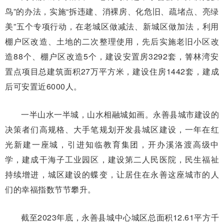
鸟”的办法，实施“拆违建、消裸房、化危旧、疏堵点、亮绿
美”五个专项行动，在老城区做减法、新城区做加法，利用
棚户区改造、土地的二次整理使用，先后实施老旧小区改
造88个、棚户区改造5个，建设安置房3292套，箐林湾安
置点项目总建筑面积27万平方米，建设住房1442套，建成
后可安置近6000人。
一半山水一半城，山水相融城如画。永善县城市建设的
决策者们高规格、大手笔规划开发县城区建设，一年在红
光新建一座城，引进知临教育集团，开办溪洛渡高级中
学，建成干海子工业园区，建设第二人民医院，民生福祉
持续增进，城区建设的蝶变，让居住在永善这座城市的人
们的幸福指数节节攀升。
截至2023年底，永善县城中心城区总面积12.61平方千