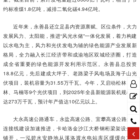
约标准煤1.8亿吨，减排二氧化碳4.94亿吨。
近年来，永善县还立足县内资源禀赋、区位条件，大力
发展风力、太阳能，推进“风光水储”一体化发展，着力构建
以水电为主，风力和光伏发电为辅的绿色能源产业发展新
格局，全力融入长江经济带和成渝地区双城经济圈，打造
成全省重要的绿色能源开发利用示范区。永善县总投资
18.8亿元，先后建成大坪子、老路梁子风电场及海子山光
伏项目，装机容量为31.55万千瓦。今年，又启动松林、茂
林、马楠等9个光伏项目，到2025年全县新能源装机规模可
达273万千瓦，预计年产值达10亿元以上。
大永高速公路通车，永盐高速公路、宜攀高速公路永善
连接线建设加速推进，卡哈洛金沙江大桥钢桁梁架设全面
铺开，一泓碧水安静地从溪洛渡水电站库区缓缓向东流