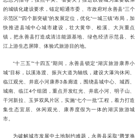
的城镇化建设要求，锚定昭通市委 、市政府对永善县“三个
示范区”“四个新突破”的发展定位，优化“一城三镇”布局，加
快推进县域中心城市建设，壮大黄华、桧溪、大兴重点
镇，把永善县打造成清洁能源基地、绿色经济示范县、长
江上游生态屏障、体验式旅游目的地。
“十三五”“十四五”期间，永善县锁定“湖滨旅游康养小
城”目标，以溪洛渡、振兴大道为轴线，建设大瀑沟休闲、
临江观光、井底小河康养3条廊道，围绕县城中心、城西、
城南、临江4个组团，重点开发红光、井底小河、明子山、
干河新拉、玉笋双凤片区，实施“七个一批”工程，着力打造
集生态宜居、休闲观光、康养度假为一体的湖滨旅游城
市。
为破解城市发展中土地制约难题，永善县采取“腾笼换