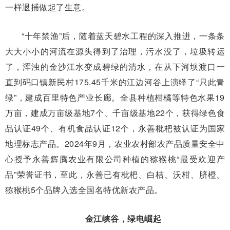
一样退捕做起了生意。
“十年禁渔”后，随着蓝天碧水工程的深入推进，一条条
大大小小的河流在源头得到了治理，污水没了，垃圾转运
了，浑浊的金沙江水变成碧绿的清水，在从下河坝渡口一
直到码口镇新民村175.45千米的江边河谷上演绎了“只此青
绿”，建成百里特色产业长廊。全县种植柑橘等特色水果19
万亩，建成万亩级基地7个、千亩级基地22个，获得绿色食
品认证49个、有机食品认证12个，永善枇杷被认证为国家
地理标志产品。2024年9月，农业农村部农产品质量安全中
心授予永善辉腾农业有限公司种植的猕猴桃“最受欢迎产
品”荣誉证书，至此，永善已有枇杷、白桔、沃柑、脐橙、
猕猴桃5个品牌入选全国名特优新农产品。
金江峡谷，绿电崛起