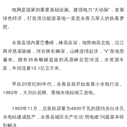
电网是国家的重要基础设施。建强电力“大动脉”，发展
绿色经济，打造清洁能源基地一直是永善几辈人的执着梦
想。
永善县境内重峦叠嶂，峰高谷深，地势南高北低，沿江
两岸悬崖陡峻，河谷狭长幽深，山峰连绵起伏，“V”形地形
遍布。拥有35条蜿蜒盘旋的高原峡谷型河流，水资源丰
富，年径流量15.1亿立方米。
早在20世纪80年代，永善县就开始发展小水电行业。
1982年，大兴白岩脚、墨翰水电站竣工发电。
1993年11月，总装机容量为4800千瓦的团结乡白水孔
水电站建成投产，永善县城区生产生活“用电难”问题基本得
到解决。