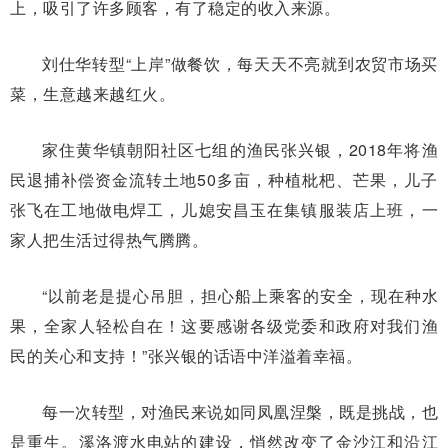
上，吸引了许多顾客，有了稳定的收入来源。
刘仕华转型“上岸”做餐饮，每天天不亮就到农贸市场买
菜，生意越来越红火。
家住黄华镇朝阳社区七组的渔民张兴银，2018年将渔
民退捕补偿资金流转土地50多亩，种植枇杷、芒果，儿子
张飞在工地做电焊工，儿媳安昌玉在集镇服装店上班，一
家人把生活过得热气腾腾。
“以前老是提心吊胆，担心船上乘客的安全，现在种水
果，全家人轻松自在！这要感谢各级党委和政府对我们渔
民的关心和支持！”张兴银的话语中洋溢着幸福。
每一次转型，对渔民来说如同凤凰涅槃，既是挑战，也
是重生。溪洛渡水电站的建设，悄然改变了金沙江和沿江