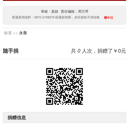
审核：莫娟 责任编辑：周万琴
昭通新闻报料：0870-2158276 昭通新闻网，未经授权不得转载
举报
标签 >>
永善
共
人次，捐赠了￥
0
元
随手捐
0
捐赠信息