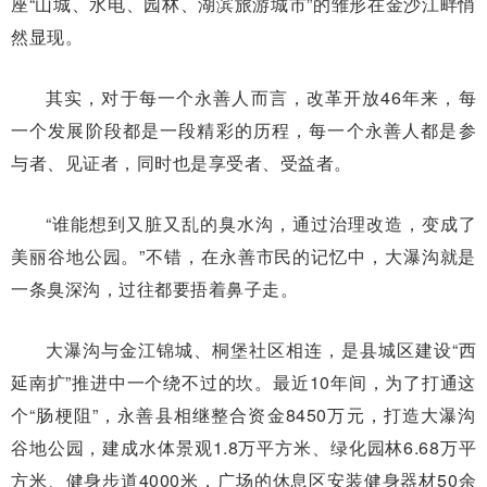
座“山城、水电、园林、湖滨旅游城市”的雏形在金沙江畔悄
然显现。
其实，对于每一个永善人而言，改革开放46年来，每
一个发展阶段都是一段精彩的历程，每一个永善人都是参
与者、见证者，同时也是享受者、受益者。
“谁能想到又脏又乱的臭水沟，通过治理改造，变成了
美丽谷地公园。”不错，在永善市民的记忆中，大瀑沟就是
一条臭深沟，过往都要捂着鼻子走。
大瀑沟与金江锦城、桐堡社区相连，是县城区建设“西
延南扩”推进中一个绕不过的坎。最近10年间，为了打通这
个“肠梗阻”，永善县相继整合资金8450万元，打造大瀑沟
谷地公园，建成水体景观1.8万平方米、绿化园林6.68万平
方米、健身步道4000米，广场的休息区安装健身器材50余