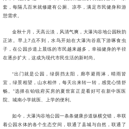
套，每隔几百米就修建有公厕、凉亭，满足市民健身和游
憩需求。
金秋十月，天高云淡，风清气爽，大瀑沟谷地公园秋韵
正浓。早上7点不到，水鸟开始在大瀑沟谷底下游啄食虫
子，在公园步道上晨练的市民越来越多，幸福健身的半径
在逐步扩大，这成为现代市民生活的新时尚。
“出门就是公园，绿荫挡太阳，廊亭避雨淋，晴雨皆
宜，绿景相望，山水相伴，每天出来转一转，感觉心情舒
畅。”选择在铂锐府买房的夏世富正是看好可在新中医医
院、城南小学就医、上学的便利。
如今，大瀑沟谷地公园一条条健康步道纵横交错，串联
着公园水体的各个生态空间，联通了县城与自然，联通了