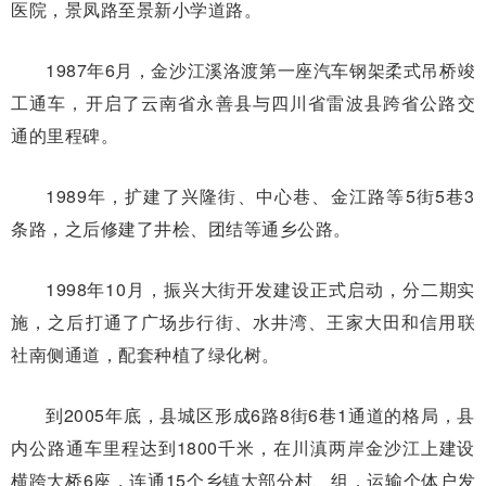
医院，景凤路至景新小学道路。
1987年6月，金沙江溪洛渡第一座汽车钢架柔式吊桥竣
工通车，开启了云南省永善县与四川省雷波县跨省公路交
通的里程碑。
1989年，扩建了兴隆街、中心巷、金江路等5街5巷3
条路，之后修建了井桧、团结等通乡公路。
1998年10月，振兴大街开发建设正式启动，分二期实
施，之后打通了广场步行街、水井湾、王家大田和信用联
社南侧通道，配套种植了绿化树。
到2005年底，县城区形成6路8街6巷1通道的格局，县
内公路通车里程达到1800千米，在川滇两岸金沙江上建设
横跨大桥6座，连通15个乡镇大部分村、组，运输个体户发