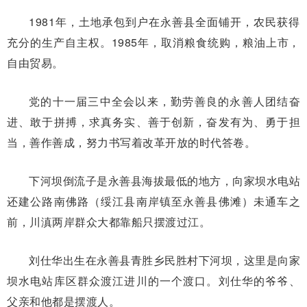
1981年，土地承包到户在永善县全面铺开，农民获得
充分的生产自主权。1985年，取消粮食统购，粮油上市，
自由贸易。
党的十一届三中全会以来，勤劳善良的永善人团结奋
进、敢于拼搏，求真务实、善于创新，奋发有为、勇于担
当，善作善成，努力书写着改革开放的时代答卷。
下河坝倒流子是永善县海拔最低的地方，向家坝水电站
还建公路南佛路（绥江县南岸镇至永善县佛滩）未通车之
前，川滇两岸群众大都靠船只摆渡过江。
刘仕华出生在永善县青胜乡民胜村下河坝，这里是向家
坝水电站库区群众渡江进川的一个渡口。刘仕华的爷爷、
父亲和他都是摆渡人。