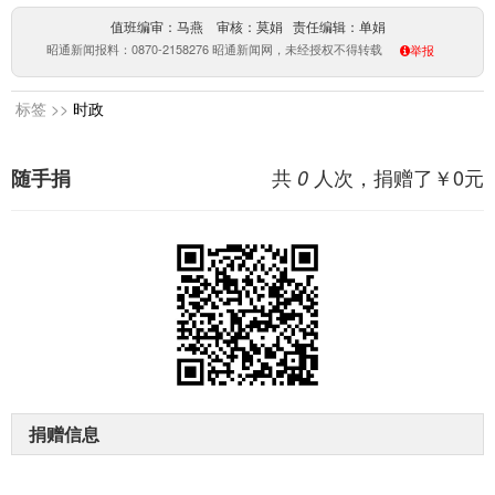
值班编审：马燕 审核：莫娟 责任编辑：单娟
昭通新闻报料：0870-2158276 昭通新闻网，未经授权不得转载
举报
标签 >>
时政
共
人次，捐赠了￥
0
元
随手捐
0
捐赠信息