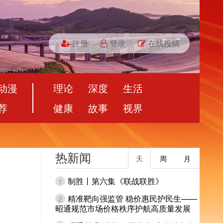
注册
登录
在线投稿
动漫
理论
深度
生活
荐
健康
故事
视界
热新闻
天
周
月
制胜丨第六集《联战联胜》
1
精准靶向强监管 稳价惠民护民生——
2
昭通规范市场价格秩序护航高质量发展