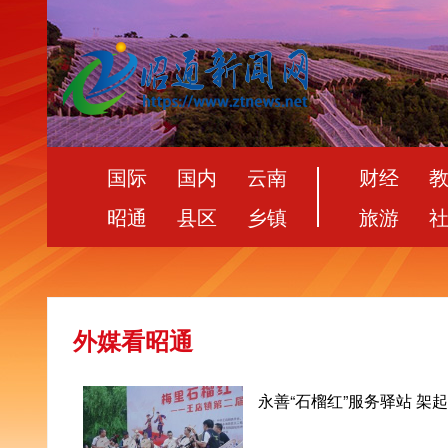
国际
国内
云南
财经
昭通
县区
乡镇
旅游
外媒看昭通
永善“石榴红”服务驿站 架