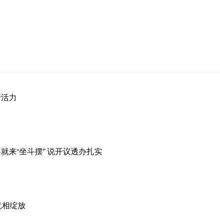
新活力
就来“坐斗摆” 说开议透办扎实
竞相绽放