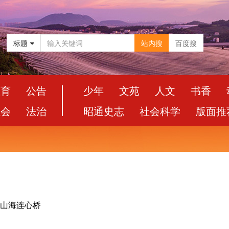
标题
站内搜
百度搜
教育
公告
少年
文苑
人文
书香
社会
法治
昭通史志
社会科学
版面推
起山海连心桥