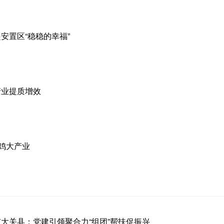
安置区“稳稳的幸福”
产业提质增效
乌鸡大产业
大关县：党建引领聚合力“组团”帮扶促振兴