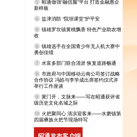
昭通做强“融信服”平台 打造金融惠企
3
新样板
盐津消防 “院坝课堂”护平安
4
镇雄罗坎镇黄桃飘香 特色产业助农增
5
收
镇雄选手在全国青少年无人机大赛中
6
勇创佳绩
水富多部门联合清淤 恢复道路畅通
7
市政府与中国移动云南公司签订战略
8
合作协议 冯皓与李学成出席签约仪式并
举行工作座谈
黉门开，文脉来——写在昭通获评省
9
级历史文化名城之际
火把聚同心 清凉迎客来——水磨镇第
10
四届彝族火把节现场特写
昭通发布客户端