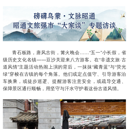
青石板路，唐风古街，篝火晚会……“五一”小长假，省
级历史文化名镇——豆沙关迎来八方游客。在“非遗文旅·古
道风情”主题活动热闹上演的背后，一抹抹“藏青蓝”与“荧光
绿”穿梭在古镇的每个角落。他们或定点值守、引导游客泊
车换乘，或徒步巡逻、提醒游客注意安全，或疏导交通、
保障景区通行顺畅，用坚守与汗水守护着这份古道风情。