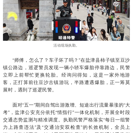
活动现场执勤。
“师傅，怎么了？车子坏了吗？”在盐津县柿子镇至豆沙
镇公路边，巡逻警员发现一辆小轿车爆胎停靠路边，民警
立即上前帮忙更换轮胎。经询问得知，这是一家外地游
客，正打算前往豆沙古镇游玩，半路遭遇爆胎，正一筹莫
展时，遇到了巡逻民警。
面对“五一”期间自驾出游激增、短途出行流量暴涨的“大
考”，盐津公安充分依托“情指行”一体化机制，开展全时段
交通态势监测与精准调度。执勤民警严格落实“每日一组警
力上路查违法”及“交通治安双检查”的长效机制，全员上