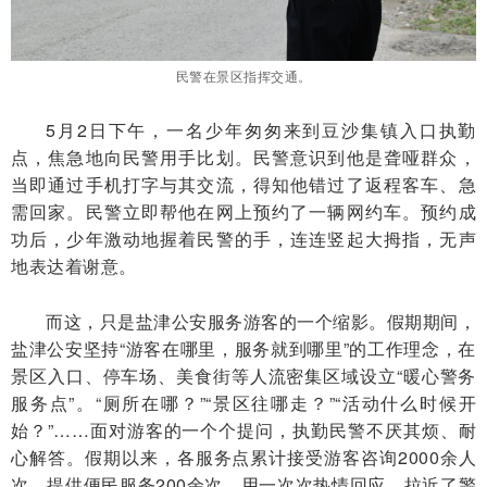
民警在景区指挥交通。
5月2日下午，一名少年匆匆来到豆沙集镇入口执勤
点，焦急地向民警用手比划。民警意识到他是聋哑群众，
当即通过手机打字与其交流，得知他错过了返程客车、急
需回家。民警立即帮他在网上预约了一辆网约车。预约成
功后，少年激动地握着民警的手，连连竖起大拇指，无声
地表达着谢意。
而这，只是盐津公安服务游客的一个缩影。假期期间，
盐津公安坚持“游客在哪里，服务就到哪里”的工作理念，在
景区入口、停车场、美食街等人流密集区域设立“暖心警务
服务点”。“厕所在哪？”“景区往哪走？”“活动什么时候开
始？”……面对游客的一个个提问，执勤民警不厌其烦、耐
心解答。假期以来，各服务点累计接受游客咨询2000余人
次，提供便民服务200余次，用一次次热情回应，拉近了警