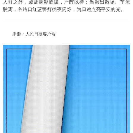
人群之外，藏蓝身影挺拔，严阵以待；当演出散场、车流
驶离，各路口红蓝警灯彻夜闪烁，为归途点亮平安的光。
来源：人民日报客户端