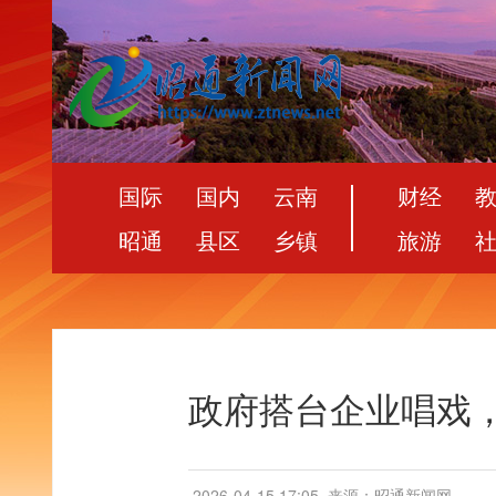
国际
国内
云南
财经
昭通
县区
乡镇
旅游
政府搭台企业唱戏
2026-04-15 17:05
来源：昭通新闻网