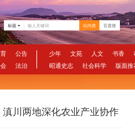
标题
站内搜
百度搜
教育
公告
少年
文苑
人文
书香
社会
法治
昭通史志
社会科学
版面推
，滇川两地深化农业产业协作