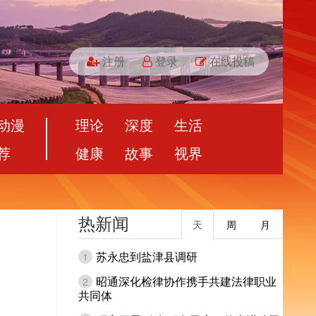
注册
登录
在线投稿
动漫
理论
深度
生活
荐
健康
故事
视界
热新闻
天
周
月
苏永忠到盐津县调研
1
昭通深化检律协作携手共建法律职业
2
共同体