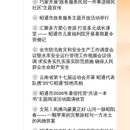
巧家开展“政务服务民宿一件事进移民
3
社区”主题宣传
昭通市政务服务主题开放活动举行
4
汇聚多方爱心资源 打造多元成长课
5
堂 —— 昭通市儿童福利院开展暑期夏令
营侧记
全市防汛救灾和安全生产工作调度会
6
议暨水库安全运行管理工作视频会议强
调 求实务实扎实落实防范措施 确保人民
群众生命财产安全
云南省第十七届运动会开幕 昭通代表
7
队携“20℃昭通”惊艳亮相
昭通市2026年暑假托管“共读一本
8
书”主题阅读活动圆满收官
文苑丨风拂乌蒙夏正好 山河一脉昭阳
9
春—— 一颗苹果的完整旅程与一方水土
的风物答案