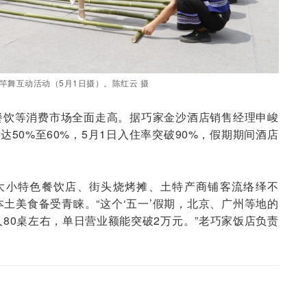
竿舞互动活动（5月1日摄）。陈红云 摄
餐饮等消费市场全面走高。据巧家金沙酒店销售经理申峻
达50%至60%，5月1日入住率突破90%，假期期间酒店
县大小特色餐饮店、街头烧烤摊、土特产商铺客流络绎不
土美食备受青睐。“这个‘五一’假期，北京、广州等地的
80桌左右，单日营业额能突破2万元。”老巧家饭店负责