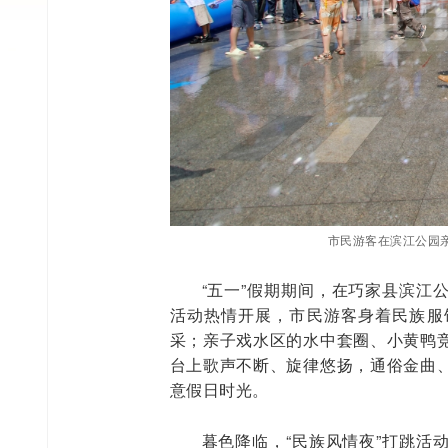
市民游客在滨江公园亲
“五一”假期期间，在巧家县滨江
活动热情开展，市民游客身着民族服
采；亲子戏水区的水中套圈、小黄鸭
台上歌声不断、旋律悠扬，通俗金曲
意假日时光。
暮色降临，“民族风情夜”打跳活