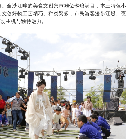
卷。金沙江畔的美食文创集市摊位琳琅满目，本土特色小
的文创好物工艺精巧、种类繁多，市民游客漫步江堤、夜
蓬勃生机与独特魅力。