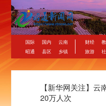
国际
国内
云南
财经
昭通
县区
乡镇
旅游
【新华网关注】云南
20万人次