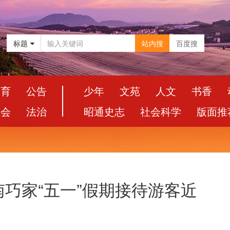
标题
站内搜
百度搜
教育
公告
少年
文苑
人文
书香
社会
法治
昭通史志
社会科学
版面推
巧家“五一”假期接待游客近