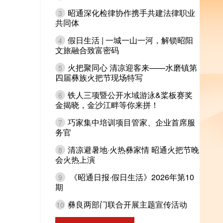
昭通深化检律协作携手共建法律职业
3
共同体
假日生活 | 一城一山一河，解锁昭阳
4
文旅融合致富密码
火把聚同心 清凉迎客来——水磨镇第
5
四届彝族火把节现场特写
铁人三项暨公开水域游泳&桨板赛奖
6
金揭晓，金沙江畔等你来拼！
巧家集中培训项目管家、企业首席服
7
务官
清凉避暑地·火热彝家情 昭通火把节晚
8
会火热上演
《昭通日报·假日生活》2026年第10
9
期
彝良两部门联合开展主题宣传活动
10