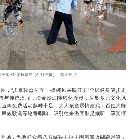
子戏水区游玩嬉戏（5月1日摄）。陈红云 摄
公园，“步履轻盈迎五一·换装风采映江滨”全民健身健步走
饰与传统汉服，沿金沙江畔悠然漫步，尽显多元文化风
竞速等免费活动趣味十足，大人孩童尽情嬉戏；百姓大舞
、民族歌谣等轮番唱响，吸引往来游客驻足倾听，享受惬
动开场，当地群众与八方游客手拉手围着篝火翩翩起舞，