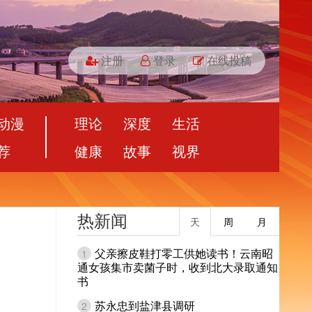
注册
登录
在线投稿
动漫
理论
深度
生活
荐
健康
故事
视界
热新闻
天
周
月
父亲擦皮鞋打零工供她读书！云南昭
1
通女孩集市卖菌子时，收到北大录取通知
书
苏永忠到盐津县调研
2