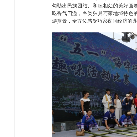
勾勒出民族团结、和睦相处的美好画
吃香气四溢，各类独具巧家地域特色
游赏景，全方位感受巧家夜间经济的