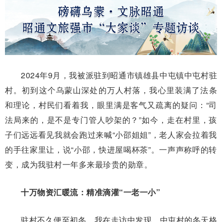
2024年9月，我被派驻到昭通市镇雄县中屯镇中屯村驻
村。初到这个乌蒙山深处的万人村落，我心里装满了法条
和理论，村民们看着我，眼里满是客气又疏离的疑问：“司
法局来的，是不是专门管人吵架的？”如今，走在村里，孩
子们远远看见我就会跑过来喊“小邵姐姐”，老人家会拉着我
的手往家里让，说“小邵，快进屋喝杯茶”。一声声称呼的转
变，成为我驻村一年多来最珍贵的勋章。
十万物资汇暖流：精准滴灌“一老一小”
驻村不久便至初冬，我在走访中发现，中屯村的冬天格