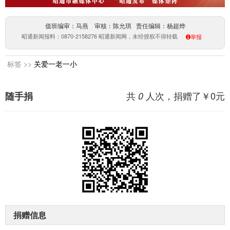
值班编审：马燕 审核：陈允琪 责任编辑：杨超烨
昭通新闻报料：0870-2158276 昭通新闻网，未经授权不得转载
举报
标签 >>
关爱一老一小
共
人次，捐赠了￥
0
元
随手捐
0
捐赠信息