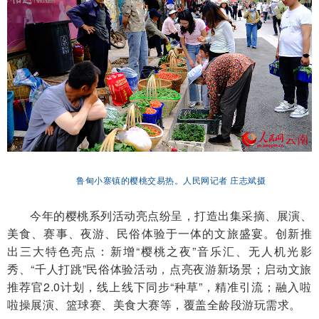
鲁甸小寨镇的樱桃交易热。人民网记者 庄志斌摄
今年的樱桃系列活动亮点纷呈，打造出集采摘、展演、
美食、赛事、夜游、民俗体验于一体的文旅盛宴。创新推
出三大特色亮点：新增“樱桃之夜”音乐汇、无人机光影
秀、“千人打跳”民俗体验活动，点亮夜游新场景；启动文旅
推荐官2.0计划，线上线下同步“种草”，精准引流；融入啦
啦操展演、篮球赛、美食大赛等，覆盖全龄段游玩需求。