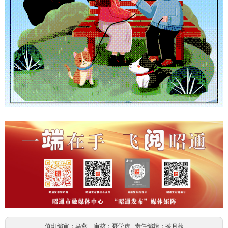
值班编审：马燕 审核：聂学虎 责任编辑：茶月秋