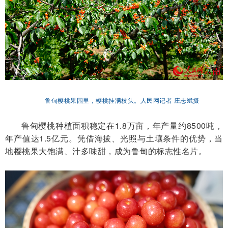
鲁甸樱桃果园里，樱桃挂满枝头。人民网记者 庄志斌摄
鲁甸樱桃种植面积稳定在1.8万亩，年产量约8500吨，
年产值达1.5亿元。凭借海拔、光照与土壤条件的优势，当
地樱桃果大饱满、汁多味甜，成为鲁甸的标志性名片。