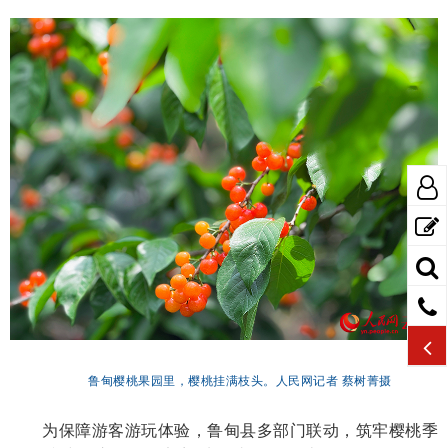
鲁甸樱桃果园里，樱桃挂满枝头。人民网记者 蔡树菁摄
为保障游客游玩体验，鲁甸县多部门联动，筑牢樱桃季