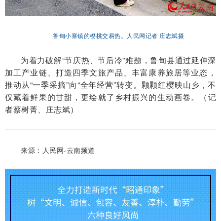
鲁甸小寨镇的樱桃交易热。人民网记者 庄志斌摄
为着力破解“节庆热、节后冷”难题，鲁甸县通过延伸深
加工产业链、打造四季文旅产品、丰富康养旅居等业态，
推动从“一季采摘”向“全年经营”转变。颗颗红樱映山乡，不
仅藏着鲜果的甘甜，更绘就了乡村振兴的生动画卷。（记
者蔡树菁、庄志斌）
来源：
人民网-云南频道