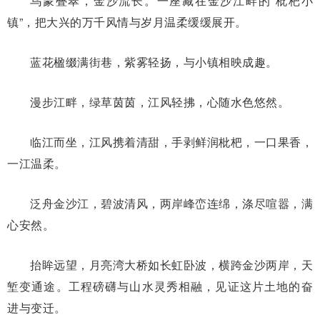
乌蒙叠翠，金沙流长。一座藏在金沙江畔的“枇杷小
镇”，把大兴的万千风情与岁月温柔缓缓展开。
蓝花楹缀满街巷，紫雾轻扬，与小镇相映成趣。
漫步江畔，绿草茵茵，江风轻拂，心随水色悠然。
临江而坐，江风携着清甜，手剥鲜润枇杷，一口果香，
一江温柔。
泛舟金沙江，碧波清风，两岸峰峦连绵，涤尽喧嚣，满
心安然。
抬眸远望，月亮湾大桥如长虹卧波，横跨金沙两岸，天
堑变通途。工程磅礴与山水灵秀相融，见证这片土地的奋
进与变迁。