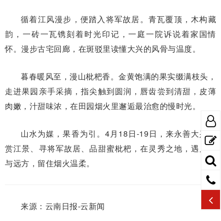
循着江风漫步，便踏入将军故居。青瓦覆顶，木构藏
韵，一砖一瓦镌刻着时光印记，一庭一院诉说着家国情
怀。漫步古宅回廊，在斑驳里读懂大兴的风骨与温度。
暮春暖风至，漫山枇杷香。金黄饱满的果实缀满枝头，
走进果园亲手采摘，指尖触到圆润，唇齿尝到清甜，皮薄
肉嫩，汁甜味浓，在田园烟火里邂逅最治愈的慢时光。
山水为媒，果香为引。4月18日-19日，来永善大兴，
赏江景、寻将军故居、品甜蜜枇杷，在灵秀之地，遇见诗
与远方，留住烟火温柔。
来源：云南日报-云新闻