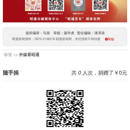
值班编审：马燕 审核：聂学虎 责任编辑：谭泽涛
昭通新闻报料：0870-2158276 昭通新闻网，未经授权不得转载
举报
标签 >>
外媒看昭通
共
人次，捐赠了￥
0
元
随手捐
0