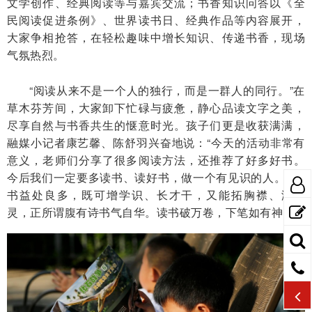
文学创作、经典阅读等与嘉宾交流；书香知识问答以《全
民阅读促进条例》、世界读书日、经典作品等内容展开，
大家争相抢答，在轻松趣味中增长知识、传递书香，现场
气氛热烈。
“阅读从来不是一个人的独行，而是一群人的同行。”在
草木芬芳间，大家卸下忙碌与疲惫，静心品读文字之美，
尽享自然与书香共生的惬意时光。孩子们更是收获满满，
融媒小记者康艺馨、陈舒羽兴奋地说：“今天的活动非常有
意义，老师们分享了很多阅读方法，还推荐了好多好书。
今后我们一定要多读书、读好书，做一个有见识的人。”“读
书益处良多，既可增学识、长才干，又能拓胸襟、润心
灵，正所谓腹有诗书气自华。读书破万卷，下笔如有神。”