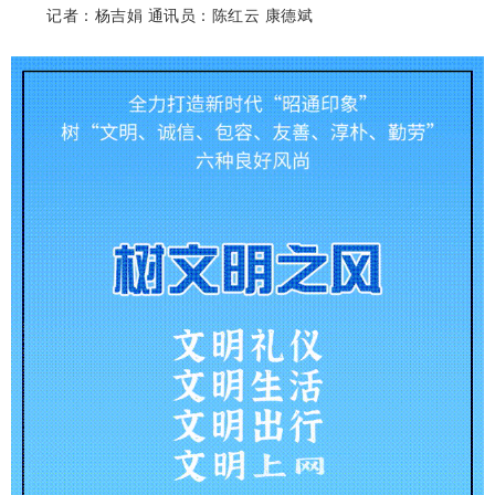
记者：杨吉娟 通讯员：陈红云 康德斌