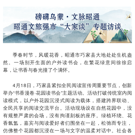
季春时节，风暖花香，昭通市巧家县大地处处生机盎
然。一场别开生面的户外读书会，在繁花绿意间徐徐启
幕，让书香与春光撞了个满怀。
4月18日，巧家县紧扣全民阅读宣传周重要节点，创新
举办“书香漫卷·花园读书会”主题活动。活动打破传统室内阅
读模式，以户外花园沉浸式阅读为载体，搭建跨界联动、
全民共享的阅读交流平台。活动现场设在自然花园中，没
有规整严肃的会场，没有拘谨刻板的座序。绿植环绕、花
香氤氲，嘉宾与阅读爱好者们围坐在一起，松弛而专注，
仿佛整个花园都沉浸在一场与文字的温柔对话中。社会各