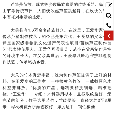
芦笙是苗族、瑶族等少数民族喜爱的传统乐器。每逢花
山节等传统节日，人们便吹起芦笙跳起舞，在欢快的节奏
中寄托对生活的热爱。
大关县有1.6万余名苗族群众。在这里，王爱华家世代
传承芦笙制作技艺，如今已是第六代。王爱华的父亲王杰
锋是国家级非物质文化遗产代表性项目“苗族芦笙制作技
艺”代表性传承人。王爱华耳濡目染，从小在父亲制作芦笙
的环境中长大。在父亲离世后，王爱华以匠心守护非遗制
作技艺，传承悠扬乡音。
大关的竹木资源丰富，这为制作芦笙提供了上好的材
料。在王爱华的工作室，一根根黄色竹管、一截截原色木
料整齐排放。“优质的芦笙，选料要精挑细选、精准把
控。”王爱华一一介绍：木料选用杉木，且截取纹路好、无
疤节的部分；竹子选用苦竹，竹龄要长，直径大约2至3厘
米；桦槁树皮要求颜色较好、厚度适中、韧性极佳……