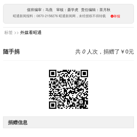
值班编审：马燕 审核：聂学虎 责任编辑：茶月秋
昭通新闻报料：0870-2158276 昭通新闻网，未经授权不得转载
举报
标签 >>
外媒看昭通
共
人次，捐赠了￥
0
元
随手捐
0
捐赠信息