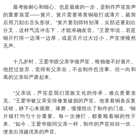
最考验耐心和细心、也是最难的一步，是制作芦笙发声
的重要装置——簧片。簧片需要将黄铜敲打成薄片，裁剪
后用刀刻出舌头形状。“簧片要刮得特别薄，尖部还要刻出
分叉，这样气流冲击下，才能准确发音。”王爱华说，若是
铜片打得一边薄一边厚，或是舌片过大过小，芦笙便哑然
无声。
十几岁时，王爱华跟父亲学做芦笙，唯独做不好簧片。
他想过放弃，觉得有父亲在，不会制作也没事。但一向和
蔼的父亲却严肃起来。
“父亲说，芦笙是我们苗族文化的传承，难点更要攻
克。”王爱华被父亲安排修复破损的芦笙。他拿着铜条反复
试错，静下心来观察、琢磨，慢慢悟出了制作的门道。“铜
片锻打均匀十分重要。每一次捶打，都要顺着铜的性子
来。”如今，王爱华能同父亲一样，制作的芦笙轻轻一吹，
便发出清越优美的声音。