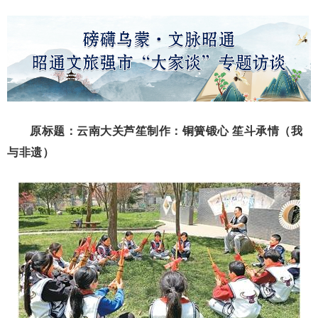
原标题：云南大关芦笙制作：铜簧锻心 笙斗承情（我
与非遗）