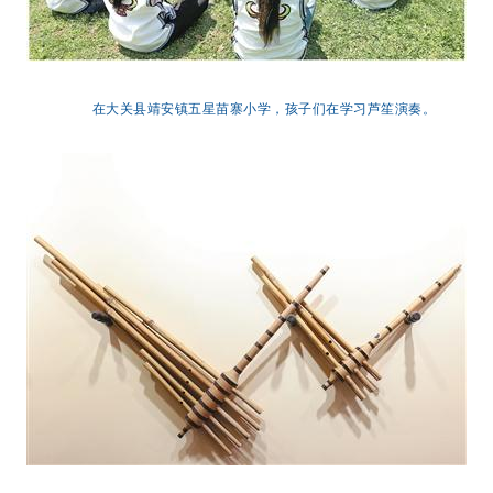
在大关县靖安镇五星苗寨小学，孩子们在学习芦笙演奏。