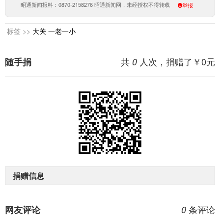
昭通新闻报料：0870-2158276 昭通新闻网，未经授权不得转载
举报
标签 >>
大关
一老一小
共
人次，捐赠了￥
0
元
随手捐
0
捐赠信息
条评论
网友评论
0