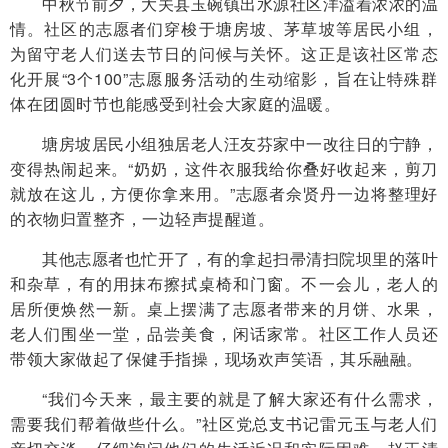
中秋节前夕，大关县玉碗镇出水源社区洋溢着浓浓的温
情。社区的志愿者们穿梭于塘房坡、茅草坡等居民小组，
为留守老人们送去节日的问候与关怀。这正是该社区常态
化开展“3个100”志愿服务活动的生动缩影，旨在让特殊群
体在团圆时节也能感受到社会大家庭的温暖。
塘房坡居民小组独居老人汪友芬家中一改往日的宁静，
变得热闹起来。“奶奶，这件衣服我给你叠好收起来，剪刀
就放在这儿，方便你拿来用。”志愿者佘贤丹一边将整理好
的衣物归置整齐，一边轻声提醒道。
其他志愿者也忙开了，有的拿起扫帚清扫院坝里的落叶
和杂草，有的用抹布擦拭桌椅和门窗。不一会儿，老人的
居所便焕然一新。桌上摆满了志愿者带来的月饼、水果，
老人们围坐一堂，品尝美食，闲话家常。社区工作人员还
带领大家做起了保健手指操，现场欢声笑语，其乐融融。
“我们今天来，最主要的就是了解大家还有什么需求，
需要我们帮着做些什么。”社区党总支书记雷元玉与老人们