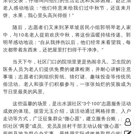
亲切交谈，仔细询问他们的生活近况和实际困难。赵正清
老人感动地说：“他们特意来给我们过中秋节，还送来月
饼、水果，我心里头高兴得很！”
随后，志愿者们又来到茅草坡居民小组郭明琴老人家
中，与10名老人提前欢庆中秋，将这份温暖持续传递。郭
明琴感动地说：“自从我摔伤以后，他们经常来看望我，每
次都带着东西来，还把屋里打扫得干干净净。”
当天下午，社区门口的院坝里更是热闹非凡。卫生院的
医务人员为老人们提供免费的健康检测，并耐心讲解注意
事项；志愿者们则组织剪纸、猜灯谜、趣味投壶等传统民
俗活动。老人和孩子们积极参与，一张张灿烂的笑脸成为
节日里最美的风景。
这些温馨的场景，是出水源社区“3个100”志愿服务活动
成效的体现。据雷元玉介绍，该活动通过网格排查、入户
走访等方式，广泛征集群众“微心愿”，建立服务台账，并组
织社区“两委”成员、党员及挂村干部主动认领“微心愿”，力
所能及地为群众办实事，最终用实际成效换取群众的满意