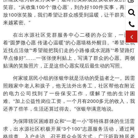
笑容。“从收集100个‘微心愿’，到办好100件实事，再到绽
放100张笑脸，我们希望让群众感受到温暖，让干群关系越
来越紧密。”
在出水源社区党群服务中心二楼的办公室，一面写
着“圆梦微心愿 传递心温暖”的心愿墙格外醒目。“希望在就
近找点活做”“希望能把我们走的小路修成水泥路”“希望路灯
早点修好”……一张张便利贴上，写满了群众的心愿。两侧
贴满的笑脸照片，正是这些心愿实现后最生动的写照。
何家坡居民小组的张银华就是活动的受益者之一。因需
照顾家中老人和孩子，他无法外出务工，社区帮他在附近
的电力公司找到了一份保安工作，缓解了他的生计困
难。“加上公益性岗位工资，一个月有2000多元的收入，我
还养了些羊，生活还算过得去。”张银华满意地说。
为保障辖区困难群众和“一老一小”等特殊群体的生活需
求，出水源社区积极开展“3个100”志愿服务活动，通过网
格排查、入户走访、召开群众会等方式，广泛听取独居老