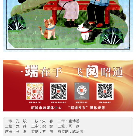
一审：孔 竣 一校：朱 睿 二审：童博谣
二校：龙 萍 三审：倪 娜 三校：周 燕
终审：马 燕 监制：罗 旭 总监制：武治国