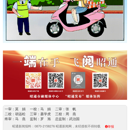
一审：莫 娟 一校：马 娟 二审：张 帆
二校：胡远松 三审：聂学虎 三校：周 燕
终审：马 燕 监制：罗 旭 总监制：武治国
昭通新闻报料：0870-2158276 昭通新闻网，未经授权不得转载
举报