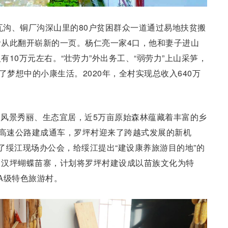
木瓦沟、铜厂沟深山里的80户贫困群众一道通过易地扶贫搬
从此翻开崭新的一页。杨仁亮一家4口，他和妻子进山
10万元左右。“壮劳力”外出务工、“弱劳力”上山采笋，
了梦想中的小康生活。2020年，全村实现总收入640万
风景秀丽、生态宜居，近5万亩原始森林蕴藏着丰富的乡
新高速公路建成通车，罗坪村迎来了跨越式发展的新机
了绥江现场办公会，给绥江提出“建设康养旅游目的地”的
罗汉坪蝴蝶苗寨，计划将罗坪村建设成以苗族文化为特
A级特色旅游村。