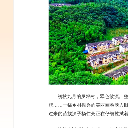
初秋九月的罗坪村，翠色欲流。
旗……一幅乡村振兴的美丽画卷映入眼
过来的苗族汉子杨仁亮正在仔细擦拭