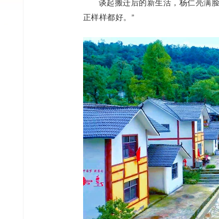
谈起搬迁后的新生活，杨仁亮满脸
正样样都好。”