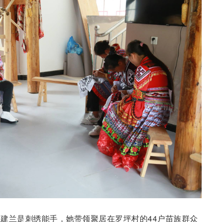
建兰是刺绣能手，她带领聚居在罗坪村的44户苗族群众