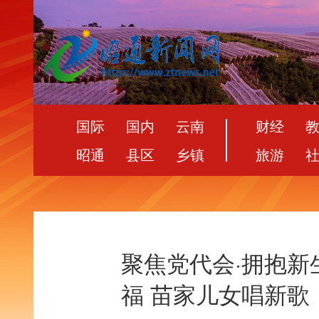
国际
国内
云南
财经
昭通
县区
乡镇
旅游
聚焦党代会·拥抱
福 苗家儿女唱新歌