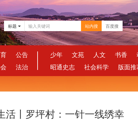
标题
站内搜
百度搜
教育
公告
少年
文苑
人文
书香
社会
法治
昭通史志
社会科学
版面推
新生活丨罗坪村：一针一线绣幸