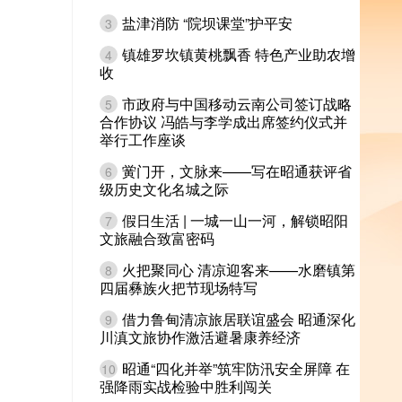
盐津消防 “院坝课堂”护平安
3
镇雄罗坎镇黄桃飘香 特色产业助农增
4
收
市政府与中国移动云南公司签订战略
5
合作协议 冯皓与李学成出席签约仪式并
举行工作座谈
黉门开，文脉来——写在昭通获评省
6
级历史文化名城之际
假日生活 | 一城一山一河，解锁昭阳
7
文旅融合致富密码
火把聚同心 清凉迎客来——水磨镇第
8
四届彝族火把节现场特写
借力鲁甸清凉旅居联谊盛会 昭通深化
9
川滇文旅协作激活避暑康养经济
昭通“四化并举”筑牢防汛安全屏障 在
10
强降雨实战检验中胜利闯关