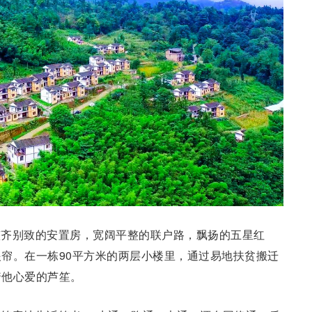
整齐别致的安置房，宽阔平整的联户路，飘扬的五星红
帘。在一栋90平方米的两层小楼里，通过易地扶贫搬迁
着他心爱的芦笙。