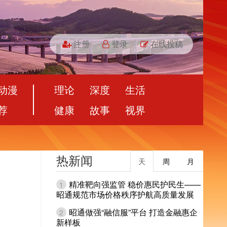
注册
登录
在线投稿
动漫
理论
深度
生活
荐
健康
故事
视界
热新闻
天
周
月
精准靶向强监管 稳价惠民护民生——
1
昭通规范市场价格秩序护航高质量发展
昭通做强“融信服”平台 打造金融惠企
2
新样板