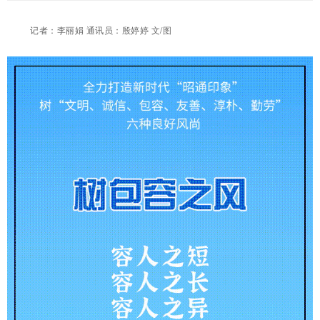
记者：李丽娟 通讯员：殷婷婷 文/图