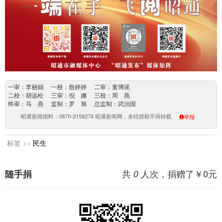
一审：李丽娟 一校：殷婷婷 二审：童博谣
二校：胡远松 三审：倪 娜 三校：周 燕
终审：马 燕 监制：罗 旭 总监制：武治国
昭通新闻报料：0870-2158276 昭通新闻网，未经授权不得转载
举报
标签 >>
民生
共
人次，捐赠了￥
0
元
随手捐
0