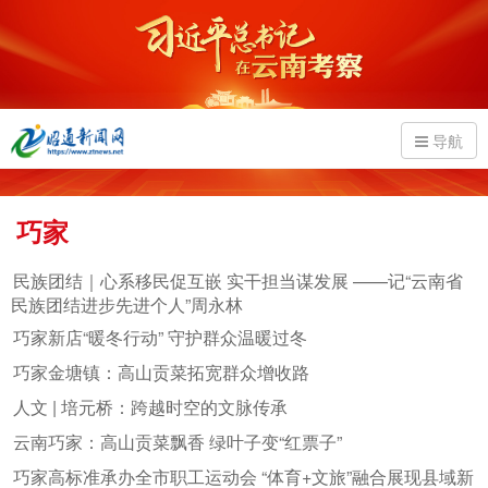
导航
巧家
民族团结｜心系移民促互嵌 实干担当谋发展 ——记“云南省
民族团结进步先进个人”周永林
巧家新店“暖冬行动” 守护群众温暖过冬
巧家金塘镇：高山贡菜拓宽群众增收路
人文 | 培元桥：跨越时空的文脉传承
云南巧家：高山贡菜飘香 绿叶子变“红票子”
巧家高标准承办全市职工运动会 “体育+文旅”融合展现县域新