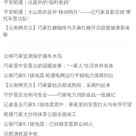
平安昭通｜法庭外的“临时爸妈”
平安昭通｜大山里的反诈“移动哨兵” ——记巧家县新店镇“摩
托车普法队”
【云南网关注】巧家红糖咖啡与天麻红糖开启甜蜜健康新体
验
云南巧家监测保护越冬水鸟
巧家震中安置点的温暖故事：“一家人”生活井井有条
云南巧家5.1级地震 昭通电网运行平稳电力保障到位
【云南网关注】巧家蒙姑沃柑成熟啦，采摘约起来
守护震后光明与安全——巧家电力消防奋战一线侧记
记者直击巧家5.1级地震震中：寒夜里的安置灯火与有序守望
昭通巧家大沙坝体育公园全面竣工
云南巧家5.1级地震：已转移安置群众86人
沃柑满枝迎丰收