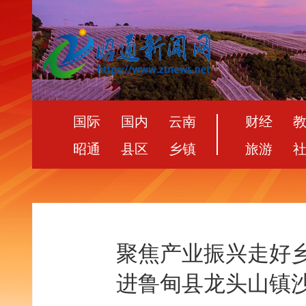
国际
国内
云南
财经
昭通
县区
乡镇
旅游
聚焦产业振兴走好乡
进鲁甸县龙头山镇