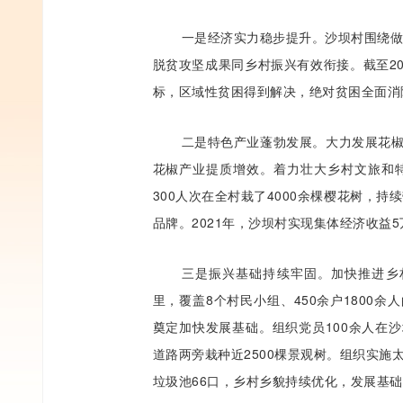
一是经济实力稳步提升。沙坝村围绕
脱贫攻坚成果同乡村振兴有效衔接。截至20
标，区域性贫困得到解决，绝对贫困全面消
二是特色产业蓬勃发展。大力发展花椒
花椒产业提质增效。着力壮大乡村文旅和特
300人次在全村栽了4000余棵樱花树，
品牌。2021年，沙坝村实现集体经济收益
三是振兴基础持续牢固。加快推进乡
里，覆盖8个村民小组、450余户1800
奠定加快发展基础。组织党员100余人在
道路两旁栽种近2500棵景观树。组织实施太
垃圾池66口，乡村乡貌持续优化，发展基