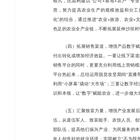
模式，比如构建以“公司+基地+农户”“
营，努力提高农业生产的规模效益和分工
化”的结合，通过推进“农业+旅游、农业
色足的农业全产业链，不断拓展延伸沙坝村
（四）拓展销售渠道，增强产品数字
付出转化成增加经济效益。一要让线下渠道
销售平台的同时，更要充分利用线上营销模
平台热起来，总结运用脱贫攻坚期间“直播
利用“小屏幕”撬动“大市场”；三要让数
识和本领，让“数字”赋能农业，进一步做大
（五）汇聚致富力量，增强产业发展
伍，从退伍军人、致富能手、农技人员、创
部队伍，提高他们振兴产业、为民服务的本
年人创造好的就业环境；牢固树立“不为我