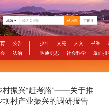
标题
站内搜
百度搜
教育
公告
少年
文苑
人文
书香
社会
法治
昭通史志
社会科学
版面推
村振兴“赶考路”——关于推
沙坝村产业振兴的调研报告