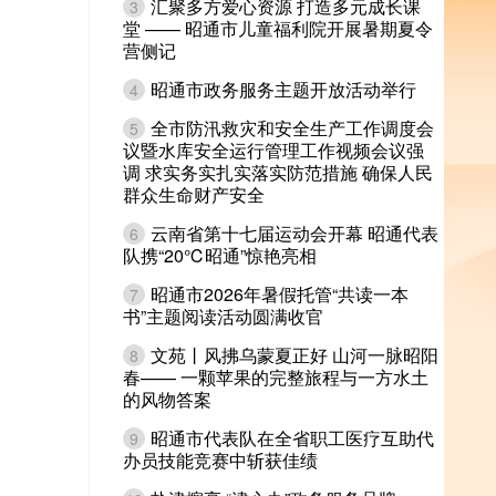
汇聚多方爱心资源 打造多元成长课
3
堂 —— 昭通市儿童福利院开展暑期夏令
营侧记
昭通市政务服务主题开放活动举行
4
全市防汛救灾和安全生产工作调度会
5
议暨水库安全运行管理工作视频会议强
调 求实务实扎实落实防范措施 确保人民
群众生命财产安全
云南省第十七届运动会开幕 昭通代表
6
队携“20℃昭通”惊艳亮相
昭通市2026年暑假托管“共读一本
7
书”主题阅读活动圆满收官
文苑丨风拂乌蒙夏正好 山河一脉昭阳
8
春—— 一颗苹果的完整旅程与一方水土
的风物答案
昭通市代表队在全省职工医疗互助代
9
办员技能竞赛中斩获佳绩