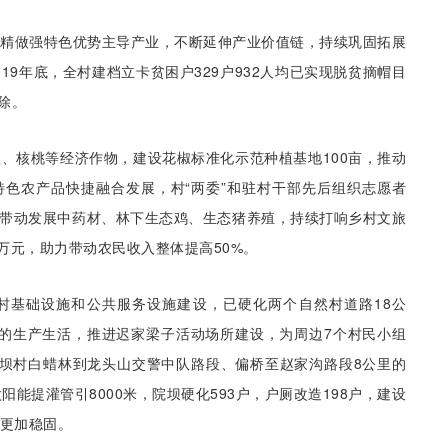
做精做强特色优势主导产业，不断延伸产业价值链，持续巩固拓展
19年底，全村建档立卡贫困户329户932人均已实现脱贫摘帽目
除。
、核桃等经济作物，建设花椒标准化示范种植基地100亩，推动
色农产品快捷融合发展，村“两委”和驻村干部先后组织志愿者
持续带动发展中药材、林下生态鸡、生态猪养殖，持续打响乡村文旅
5万元，助力带动农民收入整体提高50%。
村基础设施和公共服务设施建设，已硬化两个自然村道路18公
余人的生产生活，推进迟家梁子活动场所建设，为周边7个村民小组
沙坝村白蜡林到龙头山交警中队路段、偏桥至赵家沟路段8公里的
阳能提灌管引8000米，院坝硬化593户，户厕改造198户，建设
础更加稳固。