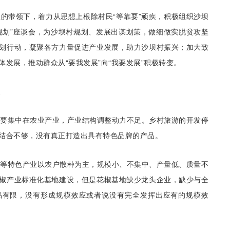
的带领下，着力从思想上根除村民“等靠要”顽疾，积极组织沙坝
规划”座谈会，为沙坝村规划、发展出谋划策，做细做实脱贫攻坚
划行动，凝聚各方力量促进产业发展，助力沙坝村振兴；加大致
发展，推动群众从“要我发展”向“我要发展”积极转变。
主要集中在农业产业，产业结构调整动力不足。乡村旅游的开发停
结合不够，没有真正打造出具有特色品牌的产品。
桃等特色产业以农户散种为主，规模小、不集中、产量低、质量不
椒产业标准化基地建设，但是花椒基地缺少龙头企业，缺少与全
品有限，没有形成规模效应或者说没有完全发挥出应有的规模效