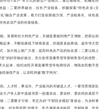
专业合作社+农户”等方式的新型产业模式，通过规模化、机械化经
效益；二要跨界融合，拉长产业链条，积极探索“特色农业+文
+文化”融合产业发展，着力打造创新能力强、产业链条长、绿色底
特色农业产业的价值链条。
赋能。发展和壮大特色产业，关键是要做到增产又增收，把群众的
顺起来，不断拓展线下销售渠道，挖掘更多如商场、超市等大型
式，加大线上推广力度，提高特色农产品的知名度；二要让线上
带货”的好经验好做法，充分发挥直播带货等新销售形式的优势，
字经济火起来，组织农民开展直播带货等电商培训，增强农民数字意
做优做强产业，让农民跨越“数字鸿沟”。
后劲。人才旺，事业兴。产业振兴的关键是人才。一要培育致富队
业大户等人群中选拔培育一批懂农业、爱农村、爱农民的基层干
领；二要聚才引智，常态办好“干部回乡规划”座谈会，为乡村青
所有，但为我所用”的观念，常态邀请省农科院、市财政局、市农