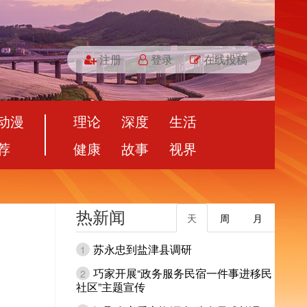
注册
登录
在线投稿
动漫
理论
深度
生活
荐
健康
故事
视界
热新闻
天
周
月
苏永忠到盐津县调研
1
巧家开展“政务服务民宿一件事进移民
2
社区”主题宣传