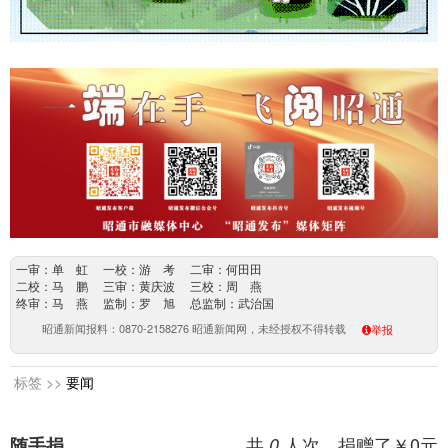
一审：单 虹 一校：游 考 二审：何田田
二校：马 鹏 三审：黄庆波 三校：周 燕
终审：马 燕 监制：罗 旭 总监制：武治国
昭通新闻报料：0870-2158276 昭通新闻网，未经授权不得转载
举报
标签 >>
要闻
共
人次，捐赠了￥
0
元
随手捐
0