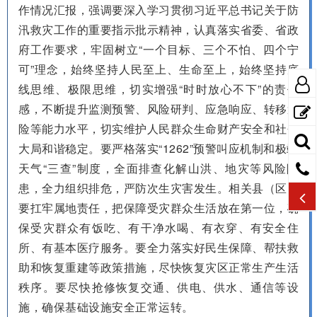
作情况汇报，强调要深入学习贯彻习近平总书记关于防
汛救灾工作的重要指示批示精神，认真落实省委、省政
府工作要求，牢固树立“一个目标、三个不怕、四个宁
可”理念，始终坚持人民至上、生命至上，始终坚持底
线思维、极限思维，切实增强“时时放心不下”的责任
感，不断提升监测预警、风险研判、应急响应、转移避
险等能力水平，切实维护人民群众生命财产安全和社会
大局和谐稳定。要严格落实“1262”预警叫应机制和极端
天气“三查”制度，全面排查化解山洪、地灾等风险隐
患，全力组织排危，严防次生灾害发生。相关县（
区
）
要扛牢属地责任，把保障受灾群众生活放在第一位，确
保受灾群众有饭吃、有干净水喝、有衣穿、有安全住
所、有基本医疗服务。要全力落实好民生保障、帮扶救
助和恢复重建等政策措施，尽快恢复灾区正常生产生活
秩序。要尽快抢修恢复交通、供电、供水、通信等设
施，确保基础设施安全正常运转。