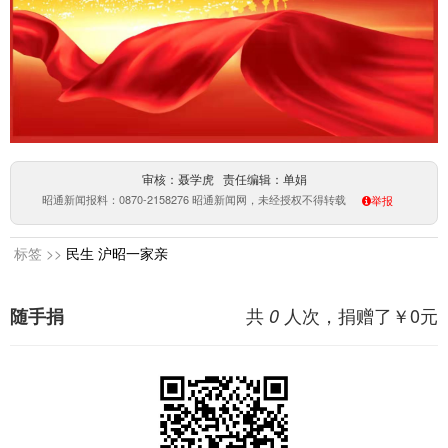
审核：聂学虎 责任编辑：单娟
昭通新闻报料：0870-2158276 昭通新闻网，未经授权不得转载
举报
标签 >>
民生
沪昭一家亲
共
人次，捐赠了￥
0
元
随手捐
0