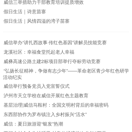
威信三举措助力干部教育培训提质增效
假日生活｜诗意苗寨
假日生活｜风情四溢的湾子苗寨
威信举办“讲扎西故事·传红色基因”讲解员技能竞赛
龙溪社区：幸福食堂托起老人幸福
威彝高速公路土建2标项目部举行夺标劳动竞赛
“弘扬长征精神，争做有志少年”——革命老区青少年红色研学
活动纪实
威信举行预备党员入党宣誓仪式
泸州市天立学校在威信开展红色主题教育
基层治理|威信马鞍村：全国文明村背后的幸福密码
东西部协作为罗布镇注入乡村振兴“活水”
威信：夏日旅游迎“银发”热潮