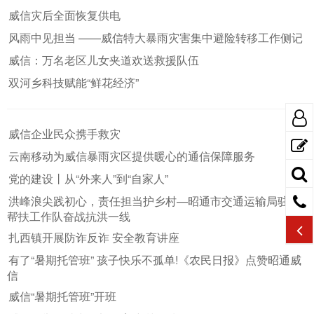
威信灾后全面恢复供电
风雨中见担当 ——威信特大暴雨灾害集中避险转移工作侧记
威信：万名老区儿女夹道欢送救援队伍
双河乡科技赋能“鲜花经济”
威信企业民众携手救灾
云南移动为威信暴雨灾区提供暖心的通信保障服务
党的建设丨从“外来人”到“自家人”
洪峰浪尖践初心，责任担当护乡村—昭通市交通运输局驻村
帮扶工作队奋战抗洪一线
扎西镇开展防诈反诈 安全教育讲座
有了“暑期托管班” 孩子快乐不孤单!《农民日报》点赞昭通威
信
威信“暑期托管班”开班