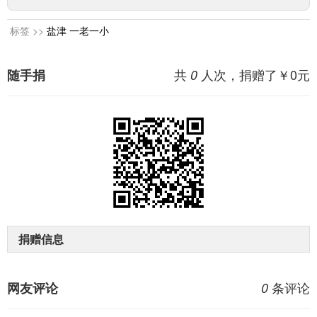
标签 >>
盐津
一老一小
共
人次，捐赠了￥
0
元
随手捐
0
捐赠信息
条评论
网友评论
0