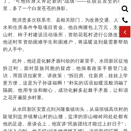
了。”可他转身又奔赴新的“战场”——在脱贫攻坚的硬仗
里，多了一个白发苍苍的身影。
熊洪贵多次联系市、县相关部门，为改善交通、人畜饮
水和住房条件争取项目资金。他自掏腰包上万元，支持黎
山村、柿子村建设活动场所，资助花苞村进行公路改造；
他还时常资助困难学生和困难户，将温暖送到最需要帮助
的人手中。
此外，他还是化解矛盾纠纷的行家里手。水田新区征地
拆迁时，面对苗族同胞的疑虑，他揣着政策手册登门走
访，用苗语拉家常、讲政策：“拆旧房、住新房，娃娃上学
更方便，这是为子孙谋福啊！”朴实的话语如暖流般消融了
隔阂。他用专业和耐心，成功化解多起棘手矛盾，让和谐
之花开遍苗乡村寨。
从水田新区安置点到兴隆集镇街头，从庙坝镇高坎村的
陡坡到盐井镇黎山村的山腰，盐津的崇山峻岭间处处都有
他的足迹。座谈会上，他宣讲“民族团结才能过上好日子”；
走访入户时，他关切“过冬物资够不够”。这些殷切叮嘱，最