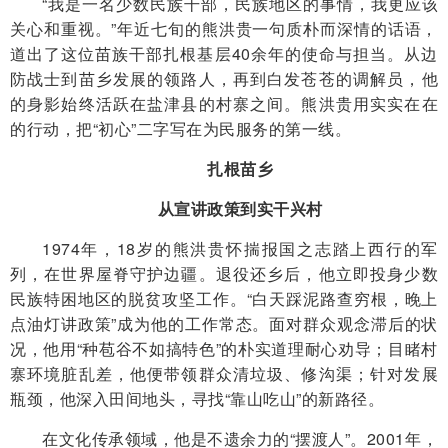
“我是一名少数民族干部，民族地区的事情，我更应该
关心和重视。”年近七旬的熊洪贵一句质朴而深情的话语，
道出了这位苗族干部扎根基层40余年的使命与担当。从边
防战士到苗乡发展的领路人，再到白发苍苍的调解员，他
的身影始终活跃在盐津县的村寨之间。熊洪贵用实实在在
的行动，把“初心”二字写在为民服务的第一线。
扎根苗乡
从宣讲政策到实干兴村
1974年，18岁的熊洪贵怀揣报国之志踏上西行的军
列，在世界屋脊守护边疆。退役还乡后，他立即投身少数
民族特困地区的脱贫攻坚工作。“白天踩泥路查穷根，晚上
点油灯讲政策”成为他的工作常态。面对群众观念滞后的状
况，他用“种苞谷不如搞特色”的朴实道理耐心劝导；目睹村
寨环境脏乱差，他便带领群众清垃圾、修沟渠；针对发展
瓶颈，他深入田间地头，寻找“靠山吃山”的新路径。
在文化传承领域，他是不遗余力的“摆渡人”。2001年，