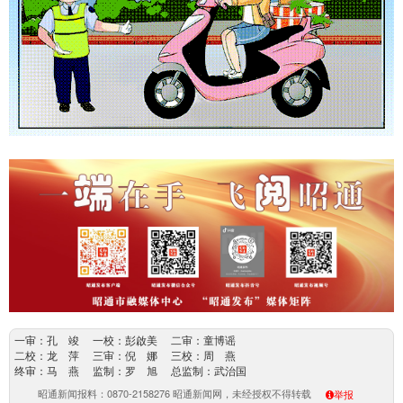
一审：孔 竣 一校：彭啟美 二审：童博谣
二校：龙 萍 三审：倪 娜 三校：周 燕
终审：马 燕 监制：罗 旭 总监制：武治国
昭通新闻报料：0870-2158276 昭通新闻网，未经授权不得转载
举报