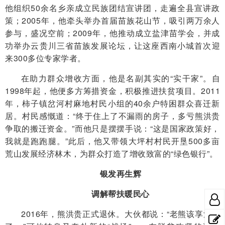
他组织50余名乡亲成立民族团结宣讲团，走遍全县宣讲政
策；2005年，他牵头举办首届苗族花山节，吸引两万余人
参与，盛况空前；2009年，他推动成立盐津苗学会，并成
功举办云贵川三省苗族发展论坛，让这座西南小城首次迎
来300多位专家学者。
在助力群众增收方面，他是名副其实的“实干家”。自
1998年起，他便多方筹措资金，积极推进扶贫项目。2011
年，柿子镇岔河村麻地村民小组的40余户特困群众喜迁新
居。村民感慨道：“终于住上了不漏雨的房子，多亏熊洪贵
争取的搬迁资金。”而他只是摆摆手说：“这是国家政策好，
我就是跑跑腿。”此后，他又带领大坪村村民开垦500多亩
荒山发展经济林木，为群众打造了增收致富的“绿色银行”。
银发再生辉
调解帮扶暖民心
2016年，熊洪贵正式退休。大伙都说：“老熊该享清福