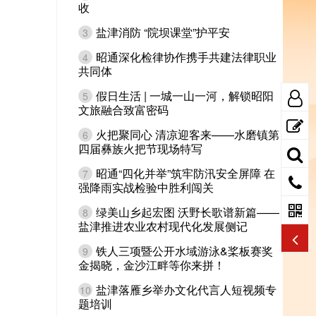
收
盐津消防 “院坝课堂”护平安
3
昭通深化检律协作携手共建法律职业
4
共同体
假日生活 | 一城一山一河，解锁昭阳
5
文旅融合致富密码
火把聚同心 清凉迎客来——水磨镇第
6
四届彝族火把节现场特写
昭通“四化并举”筑牢防汛安全屏障 在
7
强降雨实战检验中胜利闯关
绿美山乡起宏图 沃野长歌谱新篇——
8
盐津推进农业农村现代化发展侧记
铁人三项暨公开水域游泳&桨板赛奖
9
金揭晓，金沙江畔等你来拼！
盐津落雁乡举办文化代言人短视频专
10
题培训