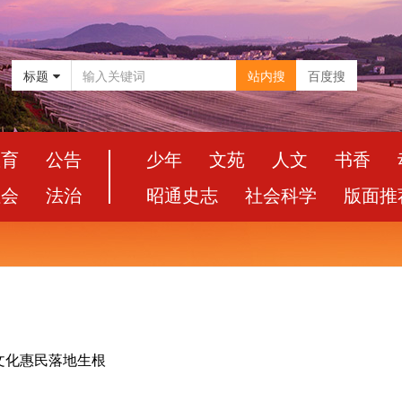
标题
站内搜
百度搜
教育
公告
少年
文苑
人文
书香
社会
法治
昭通史志
社会科学
版面推
文化惠民落地生根