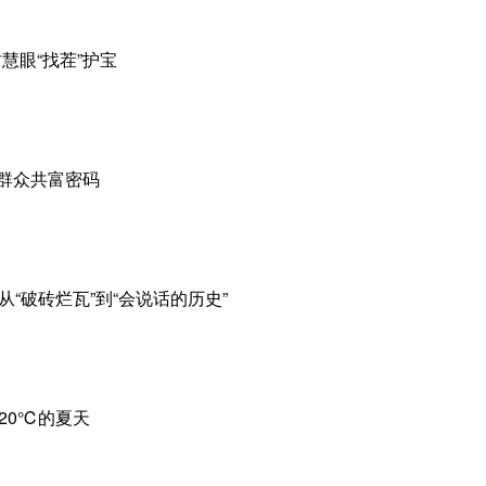
慧眼“找茬”护宝
迁群众共富密码
从“破砖烂瓦”到“会说话的历史”
涌20℃的夏天