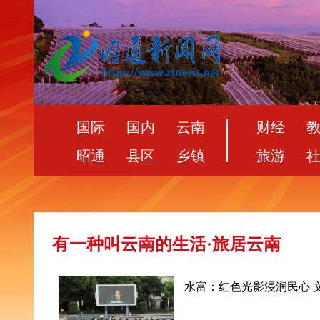
国际
国内
云南
财经
昭通
县区
乡镇
旅游
有一种叫云南的生活·旅居云南
水富：红色光影浸润民心 