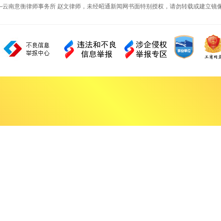
—云南意衡律师事务所 赵文律师，未经昭通新闻网书面特别授权，请勿转载或建立镜像