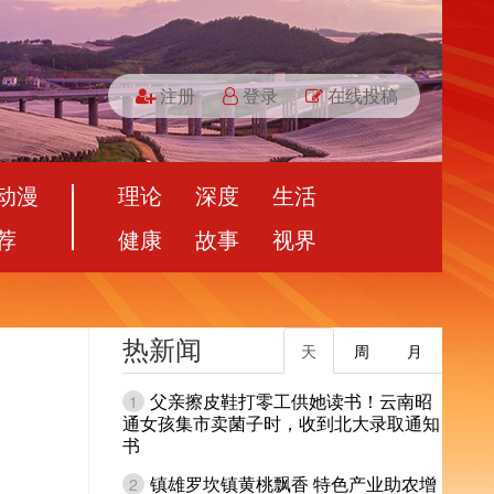
注册
登录
在线投稿
动漫
理论
深度
生活
荐
健康
故事
视界
热新闻
天
周
月
父亲擦皮鞋打零工供她读书！云南昭
1
通女孩集市卖菌子时，收到北大录取通知
书
镇雄罗坎镇黄桃飘香 特色产业助农增
2