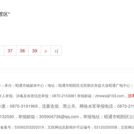
景区”
6
37
38
39
>
>|
办：昭通市融媒体中心；地址：昭通市昭阳区北部新区朱提大道昭通广电中心；Copyrigh
涉
举报、涉毒及有害信息举报：0870-2153981 举报邮箱：ztnews@163.com，
废：0870-3191969，流量造假、黑公关、网络水军举报电话：0870-215
2132590，举报邮箱：305906736@qq.com，举报地址：昭通市昭
案号：53060203202019；互联网信息新闻许可证编号：53120250008；互