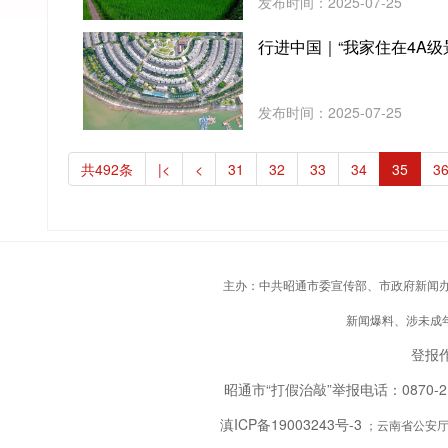
发布时间：2025-07-25
行进中国｜“我家住在4A级
发布时间：2025-07-25
共492条
|<
<
31
32
33
34
35
3
主办：中共昭通市委宣传部、市政府新闻办；承
新闻爆料、涉未成年人
登报作
昭通市“打假治敲”举报电话：0870-
滇ICP备19003243号-3
；云南省公安厅备