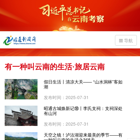
导航
有一种叫云南的生活·旅居云南
假日生活丨清凉大关—— “山水洞林”客如
潮
发布时间：2025-07-31
昭通古城焕新记⑱丨李氏支祠：支祠深处
有山河
发布时间：2025-07-31
天空之镜！泸沽湖迎来最美的季节——有
一种叫云南的生活之365天