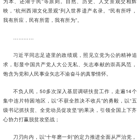
为本、还湖于民”等原则。自然、历史、人文景观交相辉
映，“杭州西湖文化景观”列入世界遗产名录。“民有所呼，
我有所应，民有所需，我有所为”。
…………
习近平同志足迹里的政绩观，照见立党为公的精神追
求，彰显中国共产党人大公无私、矢志奉献的崇高风范，
饱含为党和人民事业矢志不渝奋斗的真挚情怀。
不负人民，50多次深入基层调研扶贫工作，走遍14个
集中连片特困地区，以“不获全胜决不收兵”的勇毅，以“五
级书记抓扶贫、全党动员促攻坚”的果决，引领全国上下齐
心协力打赢脱贫攻坚战；
刀刃向内，以“十年磨一剑”的定力推进全面从严治党，