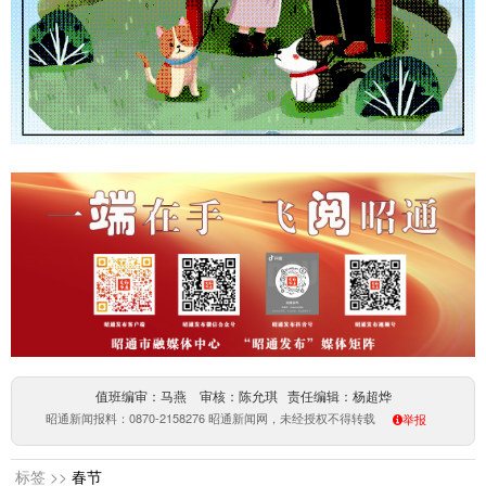
值班编审：马燕 审核：陈允琪 责任编辑：杨超烨
昭通新闻报料：0870-2158276 昭通新闻网，未经授权不得转载
举报
标签 >>
春节