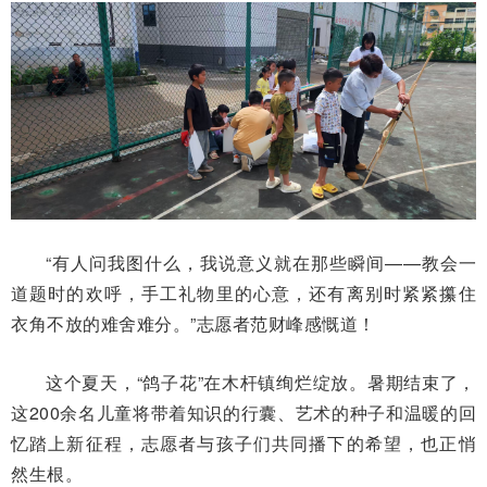
“有人问我图什么，我说意义就在那些瞬间——教会一
道题时的欢呼，手工礼物里的心意，还有离别时紧紧攥住
衣角
不放的难舍难分
。”志愿者范财峰感慨道！
这个夏天，“鸽子花”在木杆镇绚烂绽放。暑期结束了，
这200余名儿童将带着知识的行囊、艺术的种子和温暖的回
忆踏上新征程，志愿者与孩子们共同播下的希望，也正悄
然生根。