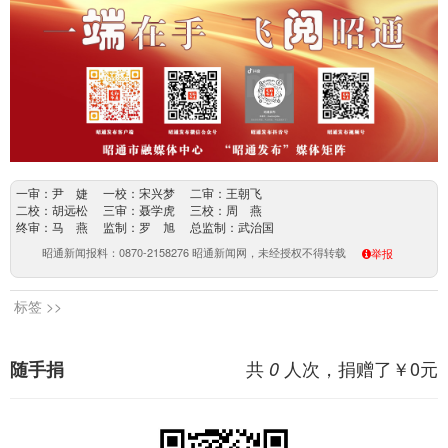
一审：尹 婕 一校：宋兴梦 二审：王朝飞
二校：胡远松 三审：聂学虎 三校：周 燕
终审：马 燕 监制：罗 旭 总监制：武治国
昭通新闻报料：0870-2158276 昭通新闻网，未经授权不得转载
举报
标签 >>
共
人次，捐赠了￥
0
元
随手捐
0