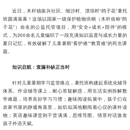
近日，木杆镇振兴社区、细沙村、漂坝村“鸽子花”暑托
班圆满落幕！这场以国家一级保护植物珙桐（木杆俗称“鸽
子花”）命名的公益托管项目，用“安全+成长+陪伴”的模
式，为200余名儿童编织了一段充满知识温度与成长力量的
夏日记忆，有效破解了儿童暑期“看护难”“教育难”的民生课
题。
知识启航：查漏补缺正当时
针对儿童暑期学习监管痛点，暑托班构建起系统化辅导
体系。作业辅导课上，耐心答疑解惑，用生活实例拆解数
学难题，培养良好学习习惯；趣味阅读拓展中，孩子们在
农家书屋的静谧角落里，如饥似渴地翻阅着心仪的课外读
物；英语趣味课堂则干货满满，思维导图、情景对话激发
孩子外语天赋。