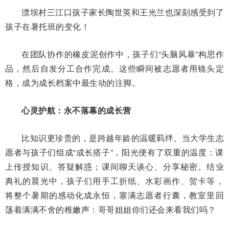
漂坝村三江口孩子家长陶世英和王光兰也深刻感受到了
孩子在暑托班的变化！
在团队协作的橡皮泥创作中，孩子们“头脑风暴”构思作
品，然后自发分工合作完成。这些瞬间被志愿者用镜头定
格，成为成长档案中最生动的注脚。
心灵护航：永不落幕的成长营
比知识更珍贵的，是跨越年龄的温暖羁绊。当大学生志
愿者与孩子们组成“成长搭子”，阳光便有了双重的温度：课
上传授知识、答疑解惑；课间聊天谈心、分享秘密。结业
典礼的晨光中，孩子们用手工折纸、水彩画作、贺卡等，
将整个暑期的感动化成永恒，塞满志愿者行囊，教室里回
荡着满满不舍的稚嫩声：哥哥姐姐你们还会来看我们吗？