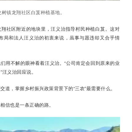
龙树镇龙翔社区白芨种植基地。
树镇龙翔社区附近的地块里，汪义治指导村民种植白芨。这对
布局和法人汪义治的初衷来说，虽事与愿违却又合乎情
们用不解的眼神看着汪义治。“公司肯定会回到原来的业
”汪义治回应说。
交道，掌握乡村振兴政策背景下的“三农”最需要什么。
治相信也是一条正确的路。