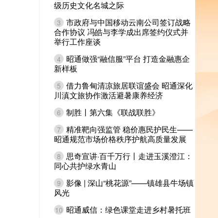
级历史文化名城之际
市政府与中国移动云南公司签订战略
3
合作协议 冯皓与李学成出席签约仪式并
举行工作座谈
昭通做强“融信服”平台 打造金融惠企
4
新样板
借力鲁甸清凉旅居联谊盛会 昭通深化
5
川滇文旅协作激活避暑康养经济
制胜丨第六集《联战联胜》
6
精准靶向强监管 稳价惠民护民生——
7
昭通规范市场价格秩序护航高质量发展
思奇宣讲·百千万行丨走进玉溪澄江：
8
同心共护绿水青山
影像 | 深山“桃花源”——镇雄县牛场镇
9
风光
昭通威信：绿色课堂走进乡村暑托班
10