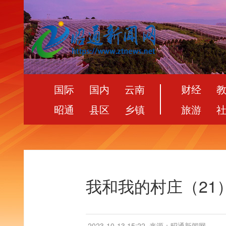
国际
国内
云南
财经
昭通
县区
乡镇
旅游
我和我的村庄（21
2023-10-13 15:22
来源：昭通新闻网