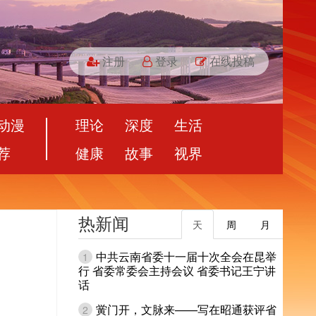
注册
登录
在线投稿
动漫
理论
深度
生活
荐
健康
故事
视界
热新闻
天
周
月
中共云南省委十一届十次全会在昆举
1
行 省委常委会主持会议 省委书记王宁讲
话
黉门开，文脉来——写在昭通获评省
2