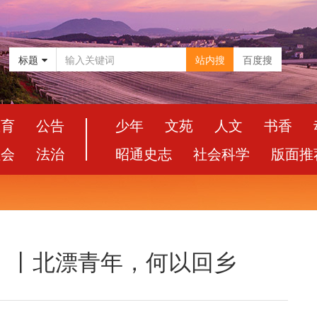
标题
站内搜
百度搜
教育
公告
少年
文苑
人文
书香
社会
法治
昭通史志
社会科学
版面推
）丨北漂青年，何以回乡