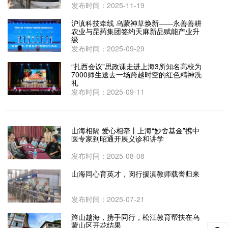
发布时间：2025-11-19
沪滇科技牵线 乌蒙神草焕新——永善善耕
农业与昆药集团签约天麻新品赋能产业升
级
发布时间：2025-09-29
“扎西会议”思政课走进上海3所知名高校为
7000师生送去一场跨越时空的红色精神洗
礼
发布时间：2025-09-11
山海相隔 爱心相牵丨上海“妙舍基金”携中
医专家到昭通开展义诊和讲学
发布时间：2025-08-08
山海同心育英才，闵行援滇教师载誉归来
发布时间：2025-07-21
跨山越海，携手同行，松江教育帮扶在乌
蒙山区开花结果