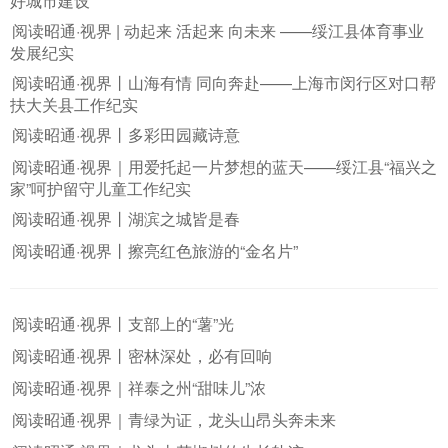
好城市建设
阅读昭通·视界 | 动起来 活起来 向未来 ——绥江县体育事业
发展纪实
阅读昭通·视界丨山海有情 同向奔赴——上海市闵行区对口帮
扶大关县工作纪实
阅读昭通·视界丨多彩田园藏诗意
阅读昭通·视界｜用爱托起一片梦想的蓝天——绥江县“福兴之
家”呵护留守儿童工作纪实
阅读昭通·视界丨湖滨之城皆是春
阅读昭通·视界丨擦亮红色旅游的“金名片”
阅读昭通·视界丨支部上的“薯”光
阅读昭通·视界丨密林深处，必有回响
阅读昭通·视界｜祥泰之州“甜味儿”浓
阅读昭通·视界｜青绿为证，龙头山昂头奔未来