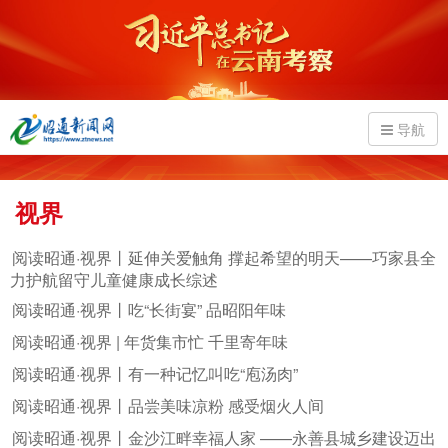
导航
视界
阅读昭通·视界丨延伸关爱触角 撑起希望的明天——巧家县全
力护航留守儿童健康成长综述
阅读昭通·视界丨吃“长街宴” 品昭阳年味
阅读昭通·视界 | 年货集市忙 千里寄年味
阅读昭通·视界丨有一种记忆叫吃“庖汤肉”
阅读昭通·视界丨品尝美味凉粉 感受烟火人间
阅读昭通·视界丨金沙江畔幸福人家 ——永善县城乡建设迈出