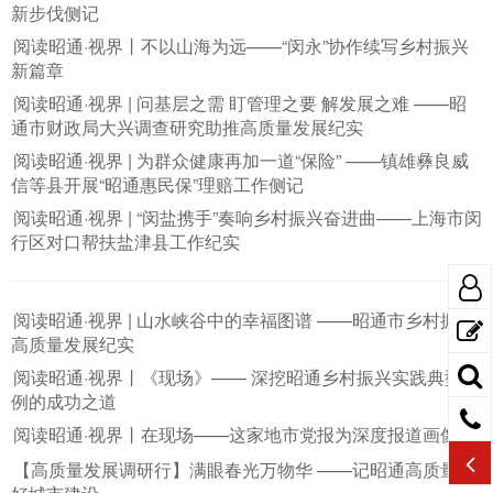
新步伐侧记
阅读昭通·视界丨不以山海为远——“闵永”协作续写乡村振兴
新篇章
阅读昭通·视界 | 问基层之需 盯管理之要 解发展之难 ——昭
通市财政局大兴调查研究助推高质量发展纪实
阅读昭通·视界 | 为群众健康再加一道“保险” ——镇雄彝良威
信等县开展“昭通惠民保”理赔工作侧记
阅读昭通·视界 | “闵盐携手”奏响乡村振兴奋进曲——上海市闵
行区对口帮扶盐津县工作纪实
阅读昭通·视界 | 山水峡谷中的幸福图谱 ——昭通市乡村振兴
高质量发展纪实
阅读昭通·视界丨《现场》—— 深挖昭通乡村振兴实践典型案
例的成功之道
阅读昭通·视界丨在现场——这家地市党报为深度报道画像
【高质量发展调研行】满眼春光万物华 ——记昭通高质量抓