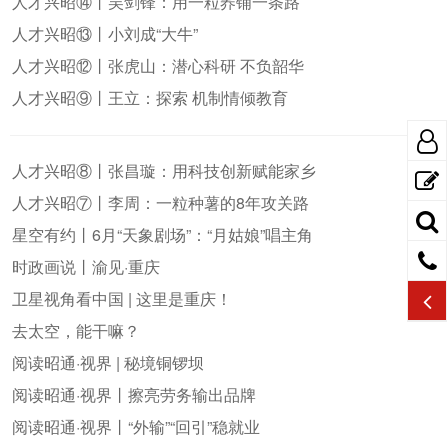
人才兴昭⑭丨吴剑锋：用一粒荞铺一条路
人才兴昭⑬丨小刘成“大牛”
人才兴昭⑫丨张虎山：潜心科研 不负韶华
人才兴昭⑨丨王立：探索 机制情倾教育
人才兴昭⑧丨张昌璇：用科技创新赋能家乡
人才兴昭⑦丨李周：一粒种薯的8年攻关路
星空有约丨6月“天象剧场”：“月姑娘”唱主角
时政画说丨渝见·重庆
卫星视角看中国 | 这里是重庆！
去太空，能干嘛？
阅读昭通·视界 | 秘境铜锣坝
阅读昭通·视界丨擦亮劳务输出品牌
阅读昭通·视界丨“外输”“回引”稳就业