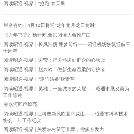
阅读昭通·视界丨“抢跑”春天里
星空有约｜4月10日将迎“龙年龙月龙日龙时”
《万年书香》杨开闻.全民阅读大会推广曲
阅读昭通·视界丨长风浩荡 逐梦前行——昭通机场恢复通航三
十周年
阅读昭通·视界丨谢莹：把关怀送到群众的心坎上
阅读昭通·视界丨赵兴玲：做新生命温柔的守护者
阅读昭通·视界丨“筇竹姑娘”欧贤芹
阅读昭通·视界丨英雄，一座城市的荣耀——昭通市见义勇为
工作综述
赤水河回声嘹亮
阅读昭通·视界 | 让科普新风吹遍乌蒙山——昭通市科学技术
协会十年工作纪实
阅读昭通·视界 | 关爱农村留守儿童，需多方发力