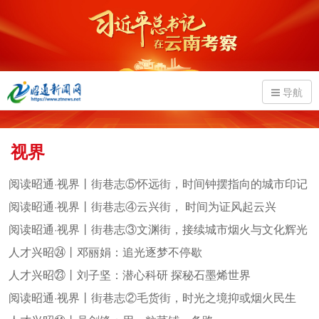
导航
视界
阅读昭通·视界丨街巷志⑤怀远街，时间钟摆指向的城市印记
阅读昭通·视界丨街巷志④云兴街， 时间为证风起云兴
阅读昭通·视界丨街巷志③文渊街，接续城市烟火与文化辉光
人才兴昭㉔丨邓丽娟：追光逐梦不停歇
人才兴昭㉓丨刘子坚：潜心科研 探秘石墨烯世界
阅读昭通·视界丨街巷志②毛货街，时光之境抑或烟火民生