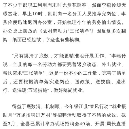
了不少干部职工利用周末时光赏花踏春，然而李燕伶却无
暇赏花。早上10时，刚刚向一名务工人员推荐完岗位，李
燕伶便迅速返回办公室，开始梳理今年的劳务输出情况。
办公桌上摆放的《农村劳动力“三张清单”》因反复多次翻
阅，纸面已经起皱，字迹也有些模糊。
“只有摸清了底数，才能更精准地开展工作。”李燕伶
说，全县的每一名劳动力都要完善返乡动态、外出就业、
帮扶需求“三张清单”，这是一份不小的工作量，完善了清单
后，还要根据清单落实送岗位、送政策、送技能、送出
行、送温暖“五送措施”，做好稳岗就业。
得益于底数清、机制顺，今年绥江县“春风行动”“就业援
助月”“万场招聘进万村”等招聘活动取得了不错的成效。截
至3月，全县已累计举办现场招聘会40场、开展“局长直播