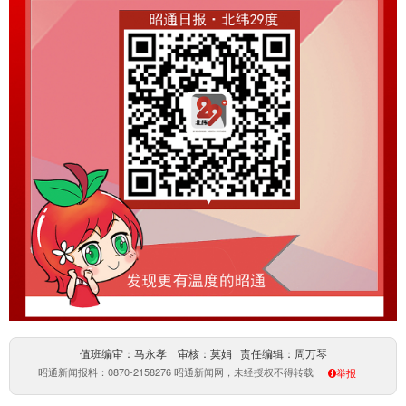
值班编审：马永孝 审核：莫娟 责任编辑：周万琴
昭通新闻报料：0870-2158276 昭通新闻网，未经授权不得转载
举报