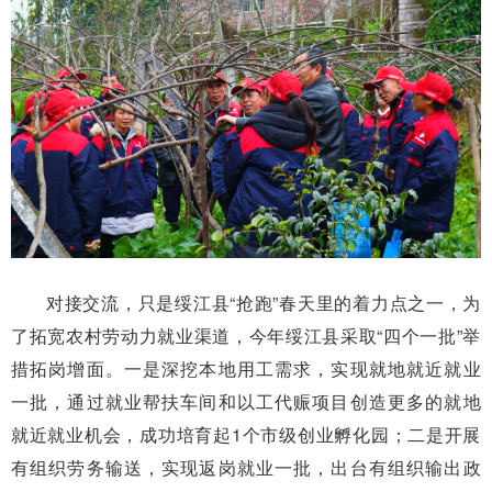
对接交流，只是绥江县“抢跑”春天里的着力点之一，为
了拓宽农村劳动力就业渠道，今年绥江县采取“四个一批”举
措拓岗增面。一是深挖本地用工需求，实现就地就近就业
一批，通过就业帮扶车间和以工代赈项目创造更多的就地
就近就业机会，成功培育起1个市级创业孵化园；二是开展
有组织劳务输送，实现返岗就业一批，出台有组织输出政