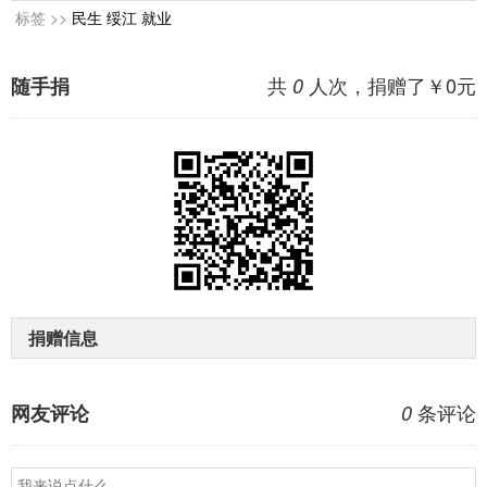
标签 >>
民生
绥江
就业
共
人次，捐赠了￥
0
元
随手捐
0
捐赠信息
条评论
网友评论
0