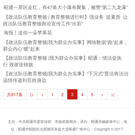
昭通一景区走红，有47条大小瀑布聚集，被赞“第二九龙瀑”
【政法队伍教育整顿 | 教育整顿进行时】强业务 提素质 让
政法队伍教育整顿舆论宣传工作“出彩”
海报丨送你一朵苹果花
【政法队伍教育整顿|我为群众办实事】网络数据“跑”起来，
群众内心“暖”起来
【政法队伍教育整顿 |我为群众办实事】昭通：情法促执
行 致谢送锦旗
【政法队伍教育整顿|我为群众办实事】“下沉式”普法将法治
温情传递到百姓身边
共917条
|<
<
1
2
3
4
5
>
>|
主办：中共昭通市委宣传部、市政府新闻办；承办：昭通市融媒体中心；地
址：昭通市昭阳区北部新区朱提大道昭通广电中心；Copyright © 2017-