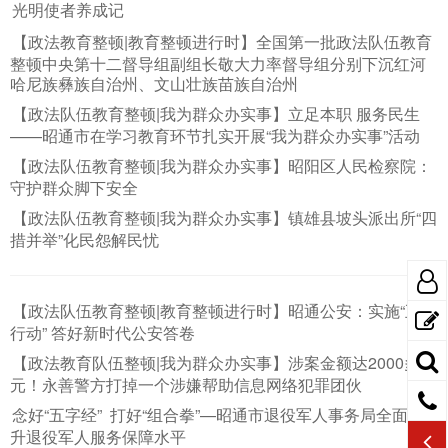
光明使者养成记
【政法教育整顿|教育整顿进行时】全国第一批政法队伍教育
整顿中央第十二督导组副组长敬大力率督导组分别下沉红河
哈尼族彝族自治州、文山壮族苗族自治州
【政法队伍教育整顿|我为群众办实事】立足本职 服务民生
——昭通市在学习教育环节扎实开展“我为群众办实事”活动
【政法队伍教育整顿|我为群众办实事】昭阳区人民检察院：
守护群众脚下安全
【政法队伍教育整顿|我为群众办实事】镇雄县坡头派出所“四
措并举”化民怨解民忧
【政法队伍教育整顿|教育整顿进行时】昭通公安：实施“五大
行动” 答好新时代公安答卷
【政法教育队伍整顿|我为群众办实事】涉案金额达2000多万
元！永善警方打掉一个涉嫌帮助信息网络犯罪团伙
念好“五字经” 打好“组合拳”—昭通市退役军人事务局全面提
升退役军人服务保障水平