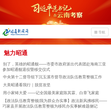
导航
魅力昭通
别了，英雄的昭通舰——市委市政府派出代表团赴海南三亚
参加昭通舰退役暨移交仪式
中央第十二督导组下沉玉溪市督导政法队伍教育整顿工作
大美昭通看我行｜脱贫攻坚
用小家铸大爱 ——记全国最美家庭陈其霖、白章飞家庭
【政法队伍教育整顿|我为群众办实事】政法新风拂移民——
巧家县开展政法队伍教育整顿为移民办实事解难题侧记