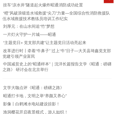
挂车“凉水井”隧道起火爆炸昭通消防成功处置
“橙”风破浪锻造水域救援“尖刀”力量—全国综合性消防救援队
伍水域救援技术教练员培训工作纪实
刘厚元：在山水间追“竹”梦想
一片灯火守护一片城——昭通
“主题党日+ 党支部共建”让主题党日活动亮起来
改革进行时丨牵着“牛鼻子” 过上“牛”日子—大关县琦鑫党支部
党建引领产业富民
中国减贫史上的“昭通样本”｜沈洋长篇报告文学《昭通：磅礴
之路》 研讨会在北京举行
文学大咖点评《昭通：磅礴之路》
昭通打卡地，文明之举“养颜又养心”
影像丨白鹤滩水电站建设掠影！
渔洞樱花开启夜景模式，游人如织！