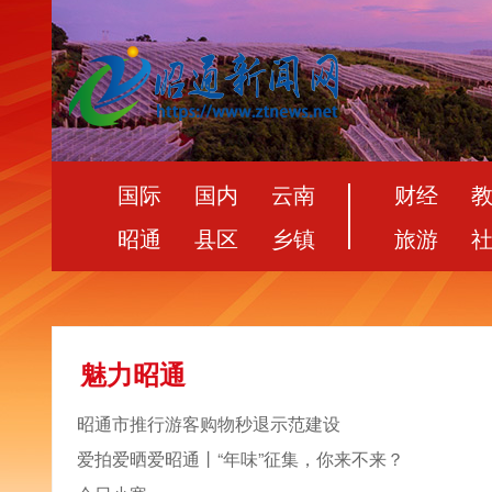
国际
国内
云南
财经
昭通
县区
乡镇
旅游
魅力昭通
昭通市推行游客购物秒退示范建设
爱拍爱晒爱昭通丨“年味”征集，你来不来？