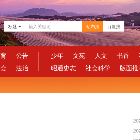
标题
站内搜
百度搜
教育
公告
少年
文苑
人文
书香
社会
法治
昭通史志
社会科学
版面推
20
20