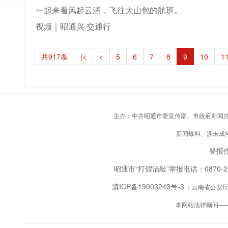
一起来看风起云涌，飞往大山包的航班。
视频｜昭通兴 交通行
共917条
|<
<
5
6
7
8
9
10
1
主办：中共昭通市委宣传部、市政府新闻办；承
新闻爆料、涉未成年人
登报作
昭通市“打假治敲”举报电话：0870-
滇ICP备19003243号-3
；云南省公安厅备
本网站法律顾问—