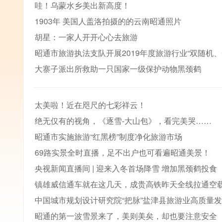
哇！乌蒙水乡美出新高度！
1903年 美国人盖洛拍摄的的云南昭通照片
胡星：一家人开开心心去旅游
昭通市旅游执法支队开展2019年度旅游行业“双随机
大寨子派出所救助一只国家一级保护动物黑颈鹤
太美啦！近在咫尺的七彩祥云！
绝无仅有的视角，《逐雪-大山包》，看完美哭……
昭通市实施旅游“红黑榜”制度净化旅游市场
69路实景全时直播，足不出户也可看遍昭通美景！
央视新闻直播间 | 迎来入冬首场降雪 增加黑颈鹤投食
镇雄威信通车就在这几天，成贵高铁昨天全线拉通空
中国城市规划设计研究院“把脉”盐津县旅游业高质量
昭通的第一波雪景来了，美则美矣，却也要注意安全