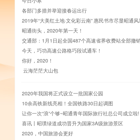
今日小寒
各部门多措并举迎接春运出行
2019年“大美红土地·文化彩云南” 惠民书市尽显昭通风
昭通街头，2020年第一天！
交通部：1月1日起全国487个高速省界收费站全部撤
今天，巧功高速公路格巧段试通车！
你好，2020！
云海茫茫大山包
2020年我国将正式设立一批国家公园
10余高铁新线亮相！全国铁路30日起调图
让你一次“浪”个够~昭通青年国际旅行社总公司成立啦!
喜讯丨昭璞绿道成功晋升为国家3A级旅游景区
2020，中国旅游会更好