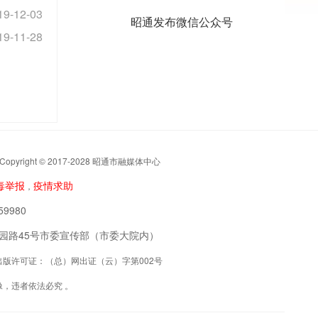
19-12-03
昭通发布微信公众号
19-11-28
t © 2017-2028 昭通市融媒体中心
毒举报
疫情求助
，
9980
阳区公园路45号市委宣传部（市委大院内）
联网出版许可证：（总）网出证（云）字第002号
，违者依法必究 。