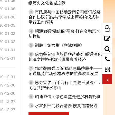
20-01-06
级历史文化名城之际
20-01-06
市政府与中国移动云南公司签订战略
3
20-01-03
合作协议 冯皓与李学成出席签约仪式并
举行工作座谈
20-01-03
昭通做强“融信服”平台 打造金融惠企
4
20-01-02
新样板
20-01-02
制胜丨第六集《联战联胜》
5
20-01-01
借力鲁甸清凉旅居联谊盛会 昭通深化
6
19-12-31
川滇文旅协作激活避暑康养经济
精准靶向强监管 稳价惠民护民生——
7
昭通规范市场价格秩序护航高质量发展
19-12-31
思奇宣讲·百千万行丨走进玉溪澄江：
8
19-12-30
同心共护绿水青山
19-12-30
昭通威信：绿色课堂走进乡村暑托班
9
19-12-27
水富多部门联合清淤 恢复道路畅通
10
19-12-27