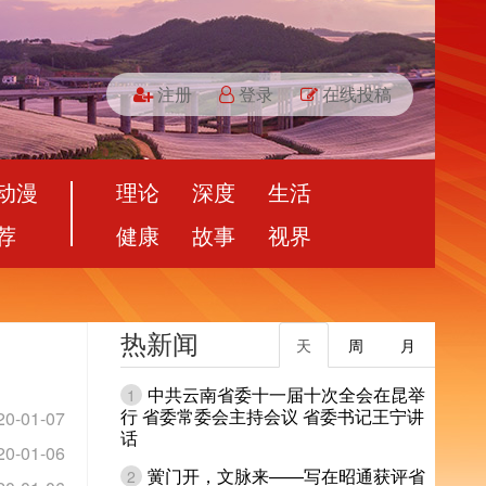
注册
登录
在线投稿
动漫
理论
深度
生活
荐
健康
故事
视界
热新闻
天
周
月
中共云南省委十一届十次全会在昆举
1
行 省委常委会主持会议 省委书记王宁讲
20-01-07
话
20-01-06
黉门开，文脉来——写在昭通获评省
2