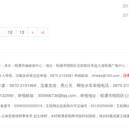
20
20
1
12
13
>
>|
办：昭通市融媒体中心；地址：昭通市昭阳区北部新区朱提大道昭通广电中心；Copyrigh
涉
举报、涉毒及有害信息举报：0870-2153981 举报邮箱：ztnews@163.com，
废：0870-3191969，流量造假、黑公关、网络水军举报电话：0870-215
2132590，举报邮箱：305906736@qq.com，举报地址：昭通市昭
案号：53060203202019；互联网信息新闻许可证编号：53120250008；互
—云南意衡律师事务所 赵文律师，未经昭通新闻网书面特别授权，请勿转载或建立镜像