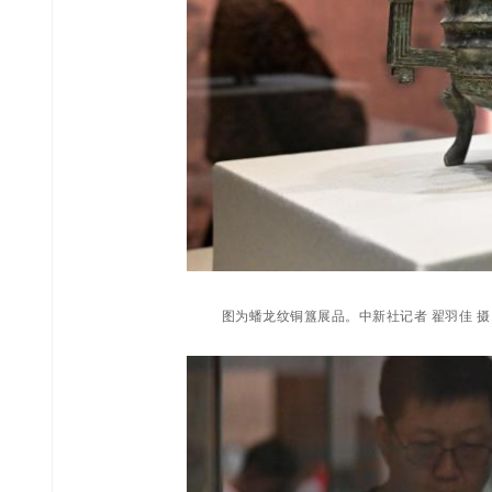
图为蟠龙纹铜簋展品。中新社记者 翟羽佳 