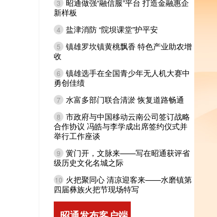
昭通做强“融信服”平台 打造金融惠企
3
新样板
盐津消防 “院坝课堂”护平安
4
镇雄罗坎镇黄桃飘香 特色产业助农增
5
收
镇雄选手在全国青少年无人机大赛中
6
勇创佳绩
水富多部门联合清淤 恢复道路畅通
7
市政府与中国移动云南公司签订战略
8
合作协议 冯皓与李学成出席签约仪式并
举行工作座谈
黉门开，文脉来——写在昭通获评省
9
级历史文化名城之际
火把聚同心 清凉迎客来——水磨镇第
10
四届彝族火把节现场特写
昭通发布客户端