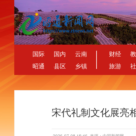
国际
国内
云南
财经
昭通
县区
乡镇
旅游
宋代礼制文化展亮
2026-07-08 15:46
来源：中国新闻网