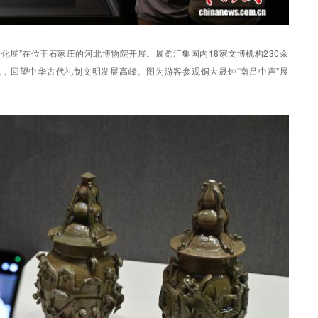
文化展”在位于石家庄的河北博物院开展。展览汇集国内18家文博机构230余
，回望中华古代礼制文明发展高峰。图为游客参观铜大晟钟“南吕中声”展