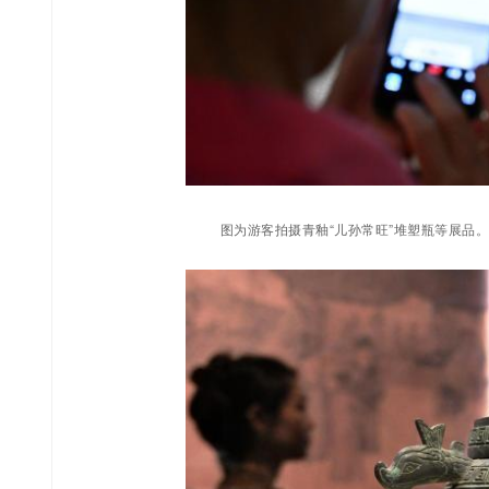
图为游客拍摄青釉“儿孙常旺”堆塑瓶等展品。