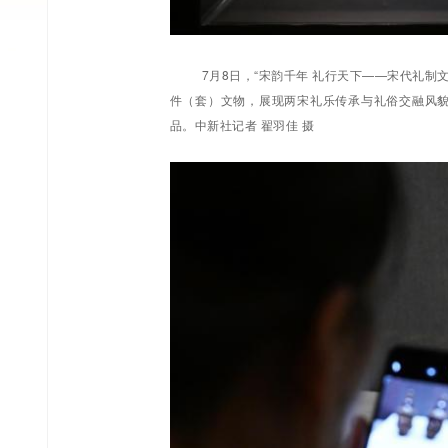
7月8日，“宋韵千年 礼行天下——宋代礼制
件（套）文物，展现两宋礼乐传承与礼俗交融风貌
品。中新社记者 翟羽佳 摄