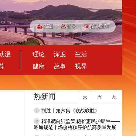
注册
登录
在线投稿
动漫
理论
深度
生活
荐
健康
故事
视界
热新闻
天
周
月
制胜丨第六集《联战联胜》
1
精准靶向强监管 稳价惠民护民生——
2
昭通规范市场价格秩序护航高质量发展