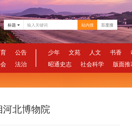
标题
站内搜
百度搜
教育
公告
少年
文苑
人文
书香
社会
法治
昭通史志
社会科学
版面推
相河北博物院