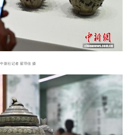
中新社记者 翟羽佳 摄